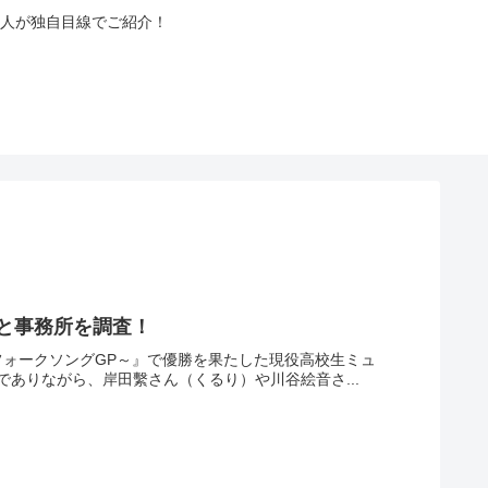
人が独自目線でご紹介！
Aと事務所を調査！
校生フォークソングGP～』で優勝を果たした現役高校生ミュ
ありながら、岸田繫さん（くるり）や川谷絵音さ...