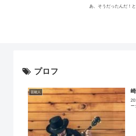
あ、そうだったんだ！と
プロフ
崎
芸能人
2
ー