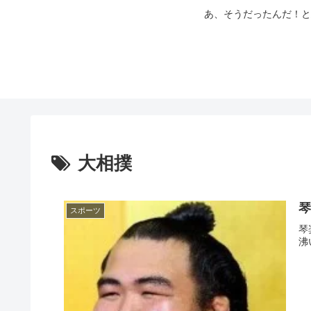
あ、そうだったんだ！と
大相撲
琴
スポーツ
琴
沸