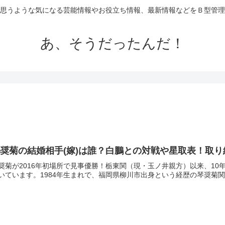
思うような気になる芸能情報やお役立ち情報、最新情報などをＢ型管理
あ、そうだったんだ！
奨菊の結婚相手(嫁)は誰？白鵬との対戦や星取表！取
奨菊が2016年初場所で見事優勝！栃東関（現・玉ノ井親方）以来、1
いています。1984年生まれで、福岡県柳川市出身という経歴の琴奨菊関。