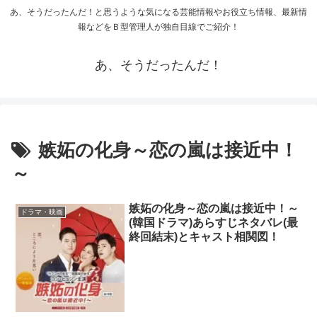
あ、そうだったんだ！と思うような気になる芸能情報やお役立ち情報、最新情
報などをＢ型管理人が独自目線でご紹介！
あ、そうだったんだ！
嫉妬の化身～恋の嵐は接近中！
～
嫉妬の化身～恋の嵐は接近中！～
ドラマ・映画
(韓国ドラマ)あらすじネタバレ(最
終回結末)とキャスト相関図！