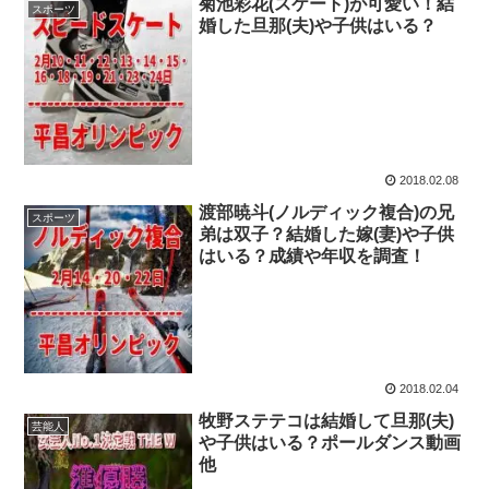
菊池彩花(スケート)が可愛い！結
スポーツ
婚した旦那(夫)や子供はいる？
2018.02.08
渡部暁斗(ノルディック複合)の兄
スポーツ
弟は双子？結婚した嫁(妻)や子供
はいる？成績や年収を調査！
2018.02.04
牧野ステテコは結婚して旦那(夫)
芸能人
や子供はいる？ポールダンス動画
他