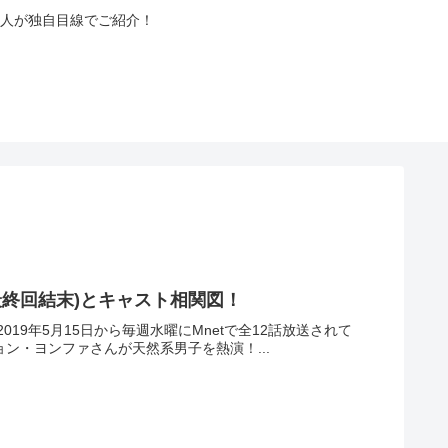
人が独自目線でご紹介！
最終回結末)とキャスト相関図！
9年5月15日から毎週水曜にMnetで全12話放送されて
ョン・ヨンファさんが天然系男子を熱演！...