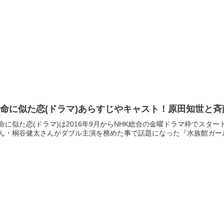
命に似た恋(ドラマ)あらすじやキャスト！原田知世と
命に似た恋(ドラマ)は2016年9月からNHK総合の金曜ドラマ枠でス
ん・桐谷健太さんがダブル主演を務めた事で話題になった『水族館ガール