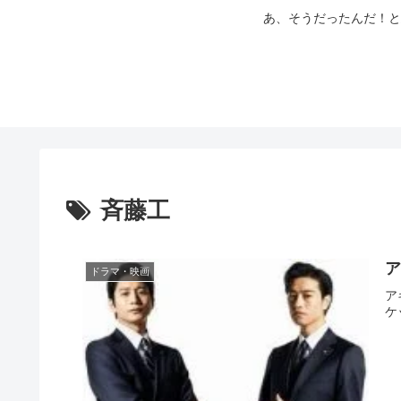
あ、そうだったんだ！と
斉藤工
ア
ドラマ・映画
ア
ケ