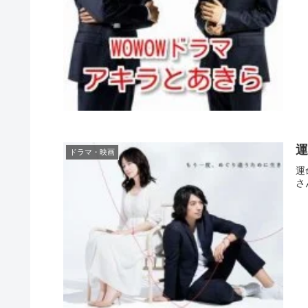
運
ドラマ・映画
運
さ