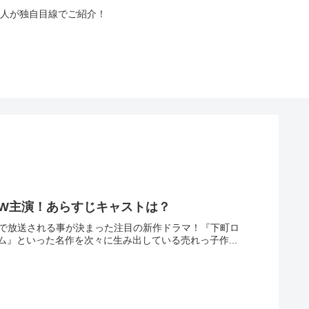
人が独自目線でご紹介！
のW主演！あらすじキャストは？
マ枠で放送される事が決まった注目の新作ドラマ！『下町ロ
』といった名作を次々に生み出している売れっ子作...