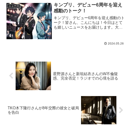
でした。心不全によ...
キンプリ、デビュー6周年を迎え
ニュース
感動のトーク！
キンプリ、デビュー6周年を迎え感動のト
ーク！皆さん、こんにちは！今日はとて
も嬉しいニュースをお届けします。大人
気グループ「King & Prince」が5月23日
にデビュー6周年を迎えました。それに加
えて、新たなステップとして『King &...
2024.05.26
星野源さんと新垣結衣さんのW不倫疑
惑、完全否定！ラジオでの心境を語る
TKO木下隆行さんが8年交際の彼女と破局
を告白