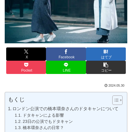
X
Facebook
はてブ
Pocket
LINE
コピー
2024.05.30
もくじ
ロンドン公演での橋本環奈さんのドタキャンについて
ドタキャンによる影響
23日の公演でもドタキャン
橋本環奈さんの日常？