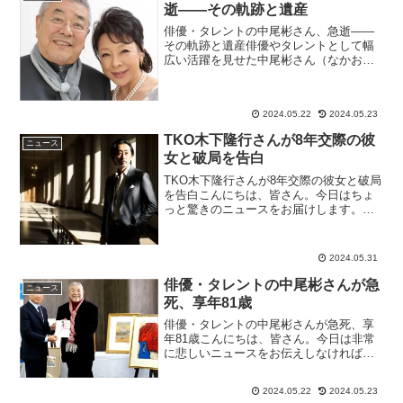
逝――その軌跡と遺産
俳優・タレントの中尾彬さん、急逝――
その軌跡と遺産俳優やタレントとして幅
広い活躍を見せた中尾彬さん（なかお・
あきら）が16日に急逝されたことが報じ
られました。享年81歳。彼の死因は「心
不全」とされています。最後の瞬間まで
2024.05.22
2024.05.23
寄り添った妻・池波志...
TKO木下隆行さんが8年交際の彼
ニュース
女と破局を告白
TKO木下隆行さんが8年交際の彼女と破局
を告白こんにちは、皆さん。今日はちょ
っと驚きのニュースをお届けします。あ
のTKOの木下隆行さん（52）が、フジテ
レビ系バラエティ番組『オドオド×ハラハ
ラ』で8年間付き合っていた恋人との破局
2024.05.31
を明かしまし...
俳優・タレントの中尾彬さんが急
ニュース
死、享年81歳
俳優・タレントの中尾彬さんが急死、享
年81歳こんにちは、皆さん。今日は非常
に悲しいニュースをお伝えしなければな
りません。俳優・タレントとして長い間
愛され続けていた中尾彬さんが16日に急
2024.05.22
2024.05.23
死されたことがわかりました。享年81歳