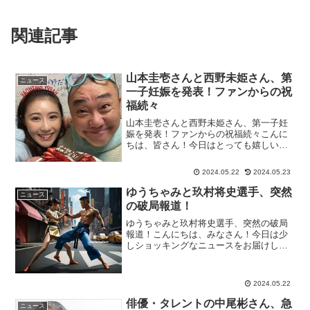
関連記事
山本圭壱さんと西野未姫さん、第
ニュース
一子妊娠を発表！ファンからの祝
福続々
山本圭壱さんと西野未姫さん、第一子妊
娠を発表！ファンからの祝福続々こんに
ちは、皆さん！今日はとっても嬉しいニ
ュースをお届けします。サプライズ妊娠
報告！「極楽とんぼ」の山本圭壱さん
2024.05.22
2024.05.23
（56歳）と元「AKB48」の西野未姫さん
（25歳）が、待望の...
ゆうちゃみと玖村将史選手、突然
ニュース
の破局報道！
ゆうちゃみと玖村将史選手、突然の破局
報道！こんにちは、みなさん！今日は少
しショッキングなニュースをお届けしま
す。モデルやタレントとして大人気の“ゆ
うちゃみ”こと古川優奈さんが、キックボ
クサーでK-1ファイターの玖村将史選手と
2024.05.22
の交際が突然終わ...
俳優・タレントの中尾彬さん、急
ニュース