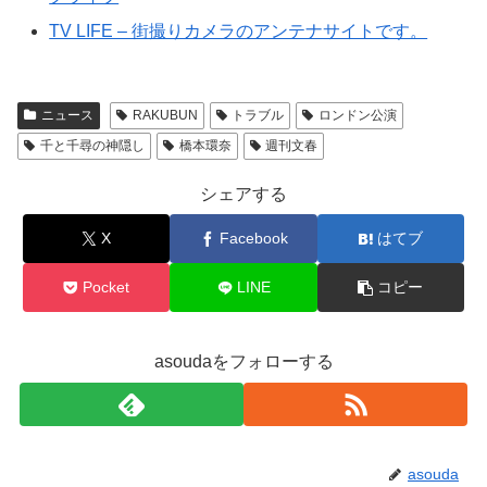
TV LIFE – 街撮りカメラのアンテナサイトです。
ニュース
RAKUBUN
トラブル
ロンドン公演
千と千尋の神隠し
橋本環奈
週刊文春
シェアする
X
Facebook
はてブ
Pocket
LINE
コピー
asoudaをフォローする
asouda