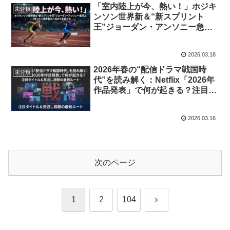
「室内陸上が今、熱い！」ホジキ
未分類
ンソン世界新＆“新スプリント
王”ジョーダン・アンソニー急浮
上――3月トルン世界室内へ向か
う主役たち
2026.03.18
2026年春の“配信ドラマ戦国時
未分類
代”を読み解く：Netflix「2026年
作品発表」で何が起きる？注目タ
イトル＆見逃し視聴の最短ルート
2026.03.16
次のページ
次
1
2
104
へ