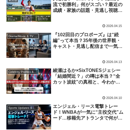
未分類
流で初勝利」何がスゴい？最近の
成績・家族の話題・見逃し視聴ま
で一気に整理
2026.04.15
『102回目のプロポーズ』は“続
Drama/Movie & TV Explainers / ドラマ・映画
編”って本当？35年後の世界観・
キャスト・見逃し配信まで一気読
み
2026.04.13
綾瀬はるか×SixTONESジェシー
Celebrity Profiles & Rumor Checks / 芸能人
「結婚間近？」の噂は本当？“全
カット波紋”の真相と、今わかっ
ている交際の現在地をサクッと整
理
2026.04.10
エンジェル・リース電撃トレー
Sports Updates & Athlete Profiles / スポーツ
ド！WNBAが一気に“主役交代”ム
ード…移籍先アトランタで何が変
わる？プロフィール〜今後の日程
も