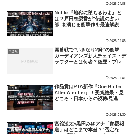
2026.04.08
Netflix『地獄に堕ちるわよ』と
未分類
は？戸田恵梨香が“伝説の占い
師”を演じる衝撃作を最速解説
（配信日・あらすじ・見どころ・
キャスト・見逃し）
2026.04.06
開幕戦で“いきなり2発”の衝撃…
未分類
ガーディアンズ新人チェイス・デ
ラウターとは何者？経歴・プレー
スタイル・今後の見どころを一気
読み
2026.04.01
作品賞はPTA新作『One Battle
未分類
After Another』！受賞結果・見
どころ・日本からの視聴/見逃し
事情まで一気読み
2026.03.30
宮舘涼太×黒田みゆアナ「熱愛報
未分類
道」はどこまで本当？“否定な