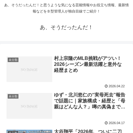
あ、そうだったんだ！と思うような気になる芸能情報やお役立ち情報、最新情
報などをＢ型管理人が独自目線でご紹介！
あ、そうだったんだ！
村上宗隆のMLB挑戦がアツい！
未分類
2026シーズン最新活躍と意外な
経歴まとめ
2026.04.22
ゆず・北川悠仁の“実母死去”報告
未分類
で話題に｜家族構成・経歴と「母
親はどんな人？」噂の真偽まで一
気見
2026.04.17
大谷翔平「2026年、ついに二刀