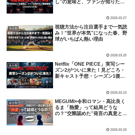
し”の意味と、ファンが知りたい
最新整理（2026年3月版）
2026.03.27
視聴方法から注目選手まで一気読
未分類
み！“世界が本気”になった春、野
球がいちばん熱い理由
2026.03.25
Netflix「ONE PIECE」実写シー
未分類
ズン2がついに来た！見どころ・
新キャスト予想・シーズン1復習
＆見逃し視聴の最短ルートまとめ
2026.03.23
MEGUMI×令和ロマン・高比良く
未分類
るま「熱愛」って結局どうな
の？“交際認めた”発言の真意と、
噂が加速した理由をサクッと検証
2026.03.20