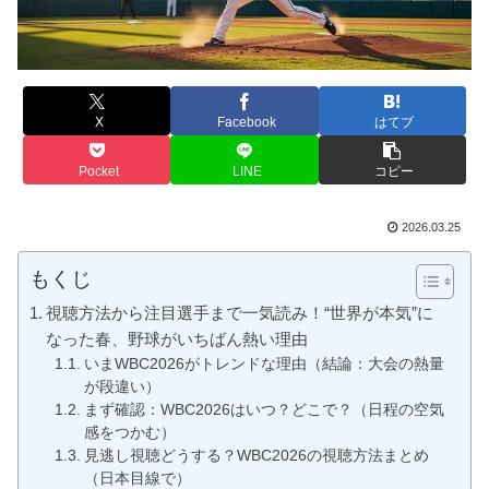
X
Facebook
はてブ
Pocket
LINE
コピー
2026.03.25
もくじ
視聴方法から注目選手まで一気読み！“世界が本気”に
なった春、野球がいちばん熱い理由
いまWBC2026がトレンドな理由（結論：大会の熱量
が段違い）
まず確認：WBC2026はいつ？どこで？（日程の空気
感をつかむ）
見逃し視聴どうする？WBC2026の視聴方法まとめ
（日本目線で）