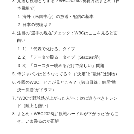
見逃し視聴どうする？WBC2026の視聴方法まとめ（日
本目線で）
海外（米国中心）の放送・配信の基本
日本の視聴は？
注目の“選手の現在”チェック：WBCはここを見ると面
白い
1）「代表で化ける」タイプ
2）「データで殴る」タイプ（Statcast勢）
3）「ロースター眺めるだけで楽しい」問題
侍ジャパンはどうなってる？（“決定”と“最終”は別物）
今回のWBC、どこが見どころ？（独自目線：結局“準
決〜決勝”がドラマ）
“WBCで野球熱が上がった人”へ：次に追うべきトレン
ド（陸上も熱い）
まとめ：WBC2026は“観戦ハードルが下がった”からこ
そ、いま乗るのが正解