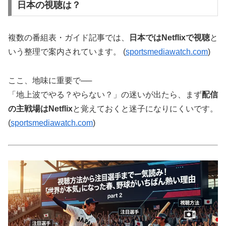
日本の視聴は？
複数の番組表・ガイド記事では、
日本ではNetflixで視聴
と
いう整理で案内されています。 (
sportsmediawatch.com
)
ここ、地味に重要で──
「地上波でやる？やらない？」の迷いが出たら、まず
配信
の主戦場はNetflix
と覚えておくと迷子になりにくいです。
(
sportsmediawatch.com
)