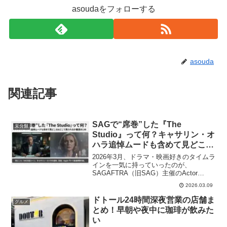
asoudaをフォローする
asouda
関連記事
SAGで“席巻”した『The
未分類
Studio』って何？キャサリン・オ
ハラ追悼ムードも含めて見どころ
＆どこで見られるか最速まとめ
2026年3月、ドラマ・映画好きのタイムラ
インを一気に持っていったのが、
SAGAFTRA（旧SAG）主催のActor
Awards（アクター・アワード）周辺の話
2026.03.09
題。 中でも、セス・ローゲン制作（主演
も）の業界コメディ『The Studio』がテ
ドトール24時間深夜営業の店舗ま
グルメ
レビ部門で存在感を見せ、さらにキャサ
とめ！早朝や夜中に珈琲が飲みた
リン・オハラの追悼と重なって、作品自
い