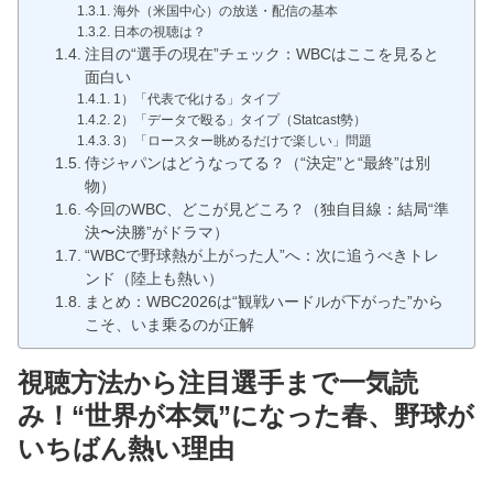
海外（米国中心）の放送・配信の基本
日本の視聴は？
注目の“選手の現在”チェック：WBCはここを見ると
面白い
1）「代表で化ける」タイプ
2）「データで殴る」タイプ（Statcast勢）
3）「ロースター眺めるだけで楽しい」問題
侍ジャパンはどうなってる？（“決定”と“最終”は別
物）
今回のWBC、どこが見どころ？（独自目線：結局“準
決〜決勝”がドラマ）
“WBCで野球熱が上がった人”へ：次に追うべきトレ
ンド（陸上も熱い）
まとめ：WBC2026は“観戦ハードルが下がった”から
こそ、いま乗るのが正解
視聴方法から注目選手まで一気読
み！“世界が本気”になった春、野球が
いちばん熱い理由