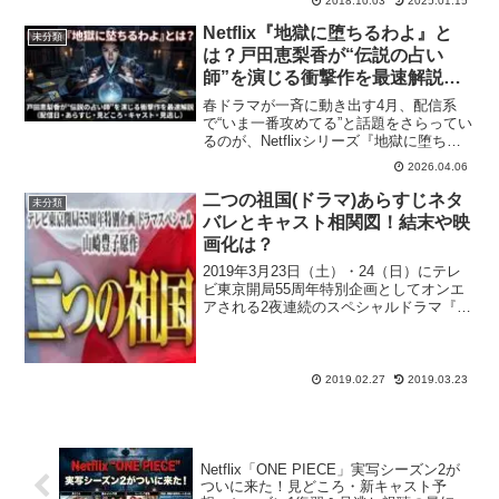
2018.10.03
2025.01.15
Netflix『地獄に堕ちるわよ』と
未分類
は？戸田恵梨香が“伝説の占い
師”を演じる衝撃作を最速解説
（配信日・あらすじ・見どころ・
春ドラマが一斉に動き出す4月、配信系
キャスト・見逃し）
で“いま一番攻めてる”と話題をさらってい
るのが、Netflixシリーズ『地獄に堕ちる
わよ』。 戸田恵梨香さんが、「大殺界」
2026.04.06
などで社会現象を起こした“伝説の占い
師”をモデルにした人物を演じる……と聞
二つの祖国(ドラマ)あらすじネタ
未分類
いただけで、もう強いですよね。この記
バレとキャスト相関図！結末や映
事では、「結局どんな話？」「いつか
画化は？
ら？」「怖
2019年3月23日（土）・24（日）にテレ
ビ東京開局55周年特別企画としてオンエ
アされる2夜連続のスペシャルドラマ『二
つの祖国』をピックアップ！『白い巨
塔』や『不毛地帯』など、地上波で連ド
ラ化された不朽の名作を数多く生み出し
ている山崎豊子...
2019.02.27
2019.03.23
Netflix「ONE PIECE」実写シーズン2が
ついに来た！見どころ・新キャスト予