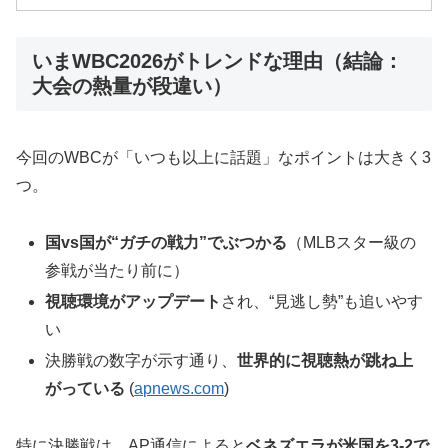
いまWBC2026がトレンドな理由（結論：
大会の熱量が段違い）
今回のWBCが「いつも以上に話題」なポイントは大きく3
つ。
国vs国が“ガチの戦力”でぶつかる
（MLBスター級の
参戦が当たり前に）
視聴環境がアップデート
され、“見逃し勢”も追いやす
い
決勝戦の数字が示す通り、
世界的に視聴熱が跳ね上
がっている
(
apnews.com
)
特に決勝戦は、AP通信によると
ベネズエラが米国を3-2で