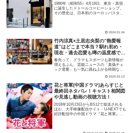
1980年（昭和55）4月18日、東京・原宿
に誕生したドトールコーヒーショップ。
その歴史は、日本初のヨーロッパスタイ
ルの喫茶店としての先駆けとして幕を開
けました。ドトールという名前は、創業
者がかつてブラジルのサンパウロでの生
活から受けた影響...
2024.01.04
竹内涼真×土居志央梨の“熱愛報
未分類
道”はどこまで本当？馴れ初め・
現在・過去恋愛も噂の温度感で整
理してみた
春先って、ドラマもスポーツも新情報が
増えるぶん、芸能ニュースの「真偽チェ
ック需要」も一気に跳ね上がる時期なん
ですよね。 そこで今回は、2026年3月に
2026.03.13
話題沸騰中の「竹内涼真さん×土居志央梨
さん熱愛報道」について、いま出ている
花と将軍(中国ドラマ)あらすじと
未分類
情報を“噂の扱い方”も含めて、サクッと整
最終回ネタバレ！キャスト相関図
理します。「結局付き合ってるの？」
や見逃し動画の視聴方法！
「共演きっかけ
2018年10月23日からBS12で放送される
ほか、大手映像配信サイト・U-NEXTでも
好評配信中の中国ドラマ『花と将軍』を
ピックアップ！中国のネットドラマ視聴
ランキングで4週連続1位に輝いたほか、
中国の人気動画サイト・Youkuで再生回
数...