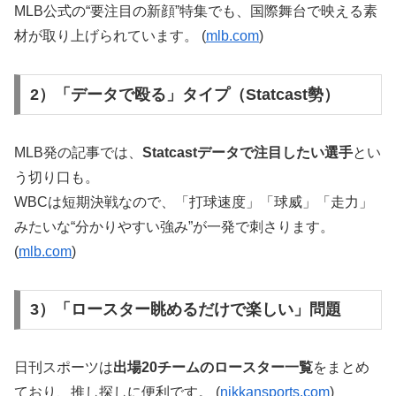
MLB公式の“要注目の新顔”特集でも、国際舞台で映える素
材が取り上げられています。 (
mlb.com
)
2）「データで殴る」タイプ（Statcast勢）
MLB発の記事では、
Statcastデータで注目したい選手
とい
う切り口も。
WBCは短期決戦なので、「打球速度」「球威」「走力」
みたいな“分かりやすい強み”が一発で刺さります。
(
mlb.com
)
3）「ロースター眺めるだけで楽しい」問題
日刊スポーツは
出場20チームのロースター一覧
をまとめ
ており、推し探しに便利です。 (
nikkansports.com
)