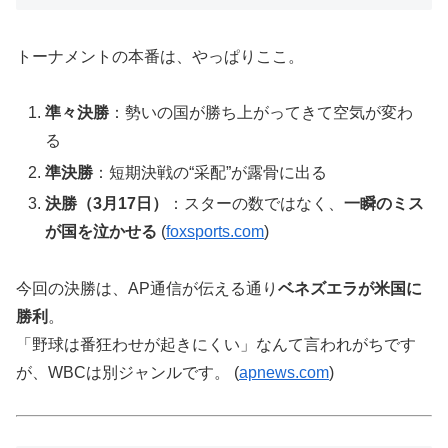
トーナメントの本番は、やっぱりここ。
準々決勝
：勢いの国が勝ち上がってきて空気が変わ
る
準決勝
：短期決戦の“采配”が露骨に出る
決勝（3月17日）
：スターの数ではなく、
一瞬のミス
が国を泣かせる
(
foxsports.com
)
今回の決勝は、AP通信が伝える通り
ベネズエラが米国に
勝利
。
「野球は番狂わせが起きにくい」なんて言われがちです
が、WBCは別ジャンルです。 (
apnews.com
)