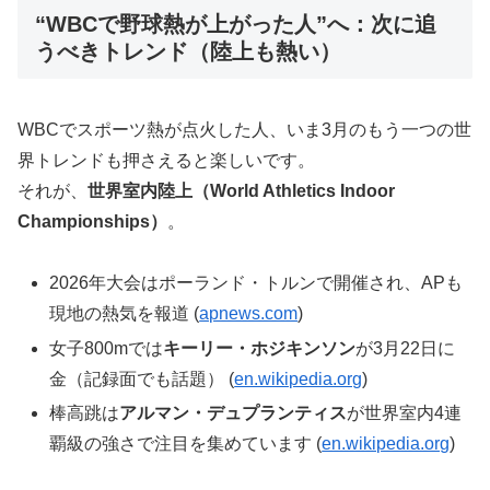
“WBCで野球熱が上がった人”へ：次に追
うべきトレンド（陸上も熱い）
WBCでスポーツ熱が点火した人、いま3月のもう一つの世
界トレンドも押さえると楽しいです。
それが、
世界室内陸上（World Athletics Indoor
Championships）
。
2026年大会はポーランド・トルンで開催され、APも
現地の熱気を報道 (
apnews.com
)
女子800mでは
キーリー・ホジキンソン
が3月22日に
金（記録面でも話題） (
en.wikipedia.org
)
棒高跳は
アルマン・デュプランティス
が世界室内4連
覇級の強さで注目を集めています (
en.wikipedia.org
)