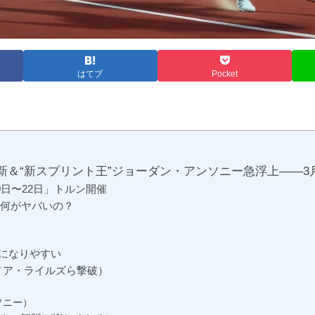
はてブ
Pocket
新＆“新スプリント王”ジョーダン・アンソニー急浮上――3
0日〜22日」トルン開催
）—何がヤバいの？
」になりやすい
ノア・ライルズら撃破）
ソニー）