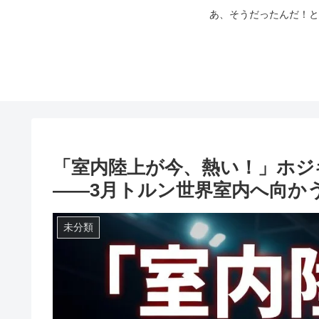
あ、そうだったんだ！と
「室内陸上が今、熱い！」ホジ
――3月トルン世界室内へ向か
未分類