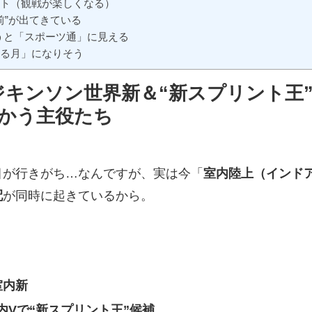
スト（観戦が楽しくなる）
前”が出てきている
うと「スポーツ通」に見える
まる月」になりそう
ジキンソン世界新＆“新スプリント王
向かう主役たち
目が行きがち…なんですが、実は今「
室内陸上（インド
配
が同時に起きているから。
室内新
内Vで“新スプリント王”候補