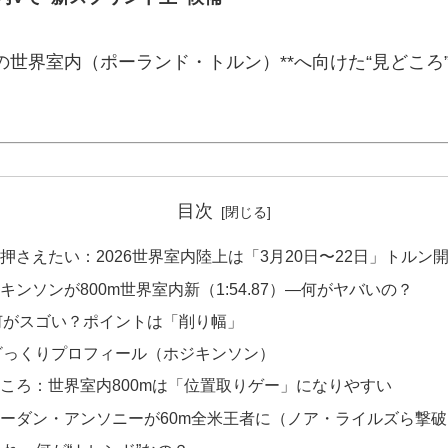
日開催の世界室内（ポーランド・トルン）**へ向けた“見どこ
目次
押さえたい：2026世界室内陸上は「3月20日〜22日」トルン
キンソンが800m世界室内新（1:54.87）—何がヤバいの？
何がスゴい？ポイントは「削り幅」
ざっくりプロフィール（ホジキンソン）
ころ：世界室内800mは「位置取りゲー」になりやすい
ーダン・アンソニーが60m全米王者に（ノア・ライルズら撃破