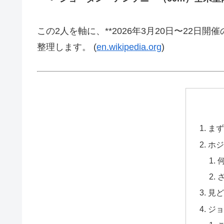
この2人を軸に、**2026年3月20日〜22
整理します。 (
en.wikipedia.org
)
まず
ホジ
見ど
ジョ