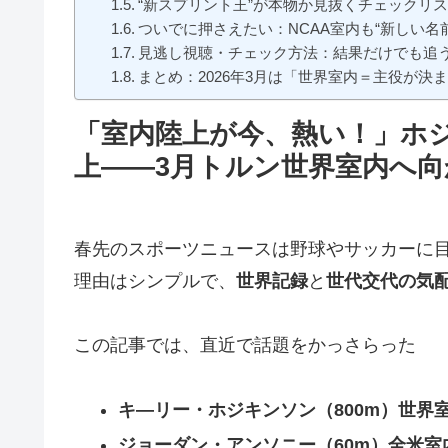
“新スプリント王”が本物か見抜くチェックリ
ついでに押さえたい：NCAA室内も“新しい名
見逃し視聴・チェック方法：結果だけでも追
まとめ：2026年3月は「世界室内＝主役が決
「室内陸上が今、熱い！」ホ
上――3月トルン世界室内へ
春先のスポーツニュースは野球やサッカーに
理由はシンプルで、
世界記録
と
世代交代の気
この記事では、直近で話題をかっさらった
キ―リー・ホジキンソン（800m）世界
ジョーダン・アンソニー（60m）全米室