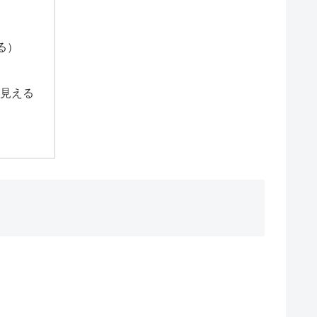
る）
見える