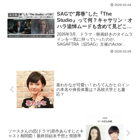
ドジャースでは投手として“進化の投球”が
2026.03.04
話題になりつつ、侍ジャパンでは合流直
後から存在感が別格。しかも今回は「二
SAGで“席巻”した『The
未分類
刀流の調整」と「短期決戦のピーク合わ
Studio』って何？キャサリン・オ
せ」を同時進行する、かなり特殊なシー
ハラ追悼ムードも含めて見どころ
ズン設計なんです
＆どこで見られるか最速まとめ
2026年3月、ドラマ・映画好きのタイムラ
インを一気に持っていったのが、
SAGAFTRA（旧SAG）主催のActor
Awards（アクター・アワード）周辺の話
2026.03.09
題。 中でも、セス・ローゲン制作（主演
も）の業界コメディ『The Studio』がテ
レビ部門で存在感を見せ、さらにキャサ
リン・オハラの追悼と重なって、作品自
葵わかなが可愛い！わろてんかヒロイン
の本名や身長体重は？高校大学とも慶
応？
ソースさんの恋(ドラマ)原作あらすじとキ
ャスト相関図！最終回結末予想と視聴率