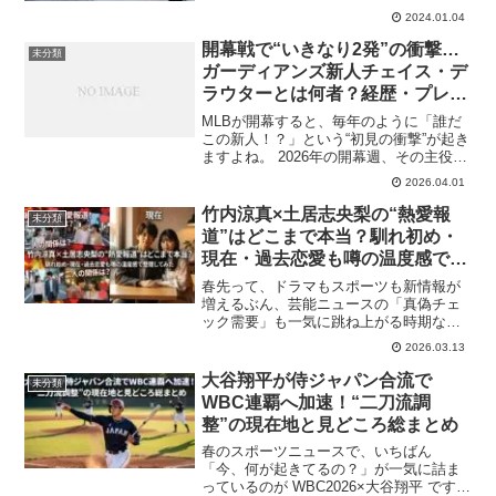
活から受けた影響...
2024.01.04
開幕戦で“いきなり2発”の衝撃…
未分類
ガーディアンズ新人チェイス・デ
ラウターとは何者？経歴・プレー
スタイル・今後の見どころを一気
MLBが開幕すると、毎年のように「誰だ
読み
この新人！？」という“初見の衝撃”が起き
ますよね。 2026年の開幕週、その主役に
一気に躍り出たのが、クリーブランド・
2026.04.01
ガーディアンズのチェイス・デラウター
（Chase DeLauter）です。しかもただの
竹内涼真×土居志央梨の“熱愛報
未分類
活躍じゃなく、開幕戦でいきなり2本塁
道”はどこまで本当？馴れ初め・
打。しかもその後もホームランを重ね
現在・過去恋愛も噂の温度感で整
理してみた
春先って、ドラマもスポーツも新情報が
増えるぶん、芸能ニュースの「真偽チェ
ック需要」も一気に跳ね上がる時期なん
ですよね。 そこで今回は、2026年3月に
2026.03.13
話題沸騰中の「竹内涼真さん×土居志央梨
さん熱愛報道」について、いま出ている
大谷翔平が侍ジャパン合流で
未分類
情報を“噂の扱い方”も含めて、サクッと整
WBC連覇へ加速！“二刀流調
理します。「結局付き合ってるの？」
整”の現在地と見どころ総まとめ
「共演きっかけ
春のスポーツニュースで、いちばん
「今、何が起きてるの？」が一気に詰ま
っているのが WBC2026×大谷翔平 です。