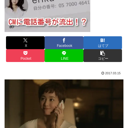
X
Facebook
はてブ
Pocket
LINE
コピー
2017.03.15