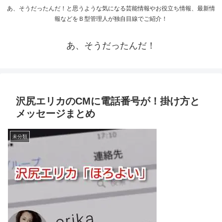
あ、そうだったんだ！と思うような気になる芸能情報やお役立ち情報、最新情
報などをＢ型管理人が独自目線でご紹介！
あ、そうだったんだ！
沢尻エリカのCMに電話番号が！掛け方と
メッセージまとめ
未分類