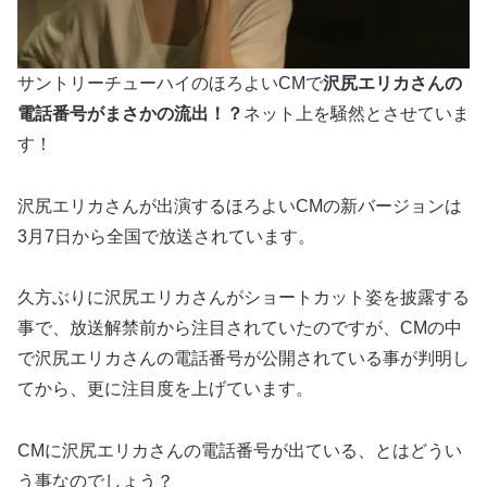
サントリーチューハイのほろよいCMで
沢尻エリカさんの
電話番号がまさかの流出！？
ネット上を騒然とさせていま
す！
沢尻エリカさんが出演するほろよいCMの新バージョンは
3月7日から全国で放送されています。
久方ぶりに沢尻エリカさんがショートカット姿を披露する
事で、放送解禁前から注目されていたのですが、CMの中
で沢尻エリカさんの電話番号が公開されている事が判明し
てから、更に注目度を上げています。
CMに沢尻エリカさんの電話番号が出ている、とはどうい
う事なのでしょう？