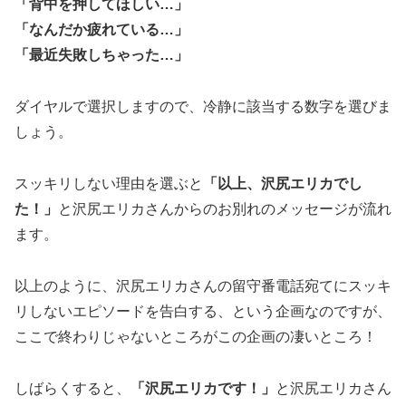
「背中を押してほしい…」
「なんだか疲れている…」
「最近失敗しちゃった…」
ダイヤルで選択しますので、冷静に該当する数字を選びま
しょう。
スッキリしない理由を選ぶと
「以上、沢尻エリカでし
た！」
と沢尻エリカさんからのお別れのメッセージが流れ
ます。
以上のように、沢尻エリカさんの留守番電話宛てにスッキ
リしないエピソードを告白する、という企画なのですが、
ここで終わりじゃないところがこの企画の凄いところ！
しばらくすると、
「沢尻エリカです！」
と沢尻エリカさん