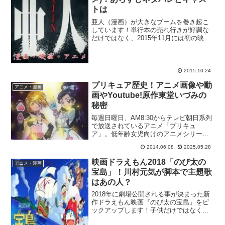
トは
亜人（漫画）が大きなブームを巻き起こ
しています！単行本の売れ行きが好調な
だけではなく、2015年11月には初の映像
化となる映画が劇場で公開予定。2016年1
月からはテレビアニメがスタートしま
す。不死の生物『亜人』である主人公・
永井圭を中心と...
2015.10.24
プリキュア歴史！アニメ画像や動
アニメ・漫画
画やYoutube!原作東堂いづみの
秘密
毎週日曜日、AM8:30からテレビ朝日系列
で放送されているアニメ「プリキュ
ア」。低年齢女児向けのアニメシリーズ
です。しかし、あまりの人気ゆえ、お子
2014.06.08
2025.05.28
さんをお持ちのお父さんやお母さんも巻
き込んでの大人気シリーズとなっている
映画ドラえもん2018「のび太の
アニメ・漫画
ようです。ちまたでは、...
宝島」！川村元気が脚本で主題歌
はあの人？
2018年に劇場公開される事が決まった新
作ドラえもん映画『のび太の宝島』をピ
ックアップします！子供だけではなく、
大人やお年寄りの方からも根強い支持を