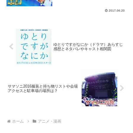
得ているアニメ『ドラえもん』の新作映
画のタイトルが『のび太の宝島』に決
定！全国各地にいるドラ...
2017.06.20
ゆとりですがなにか（ドラマ）あらすじ
感想とネタバレやキャスト相関図
サマソニ2016服装と持ち物リストや会場
アクセスと駐車場の場所は？
ホーム
アニメ・漫画