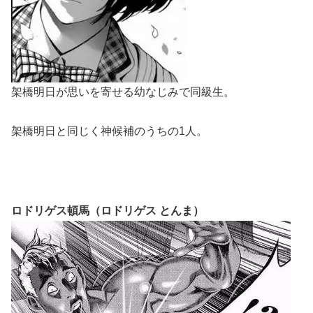
架橋明日が思いを寄せる幼なじみで同級生。
架橋明日と同じく神候補のうちの1人。
ロドリゲス頓馬（ロドリゲス とんま）