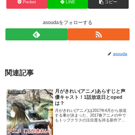
Pocket
LINE
コピー
asoudaをフォローする
asouda
関連記事
月がきれい(アニメ)あらすじと声
アニメ・漫画
優キャスト！1話放送日とoped
は？
月がきれい(アニメ)は2017年4月から放送
する事が決まった、2017春アニメの中で
もトップクラスの注目度を誇る新作アニ
メ！公式ツイッターアカウントが開設さ
れたのと同時に、鮮やかな作画も公開さ
れ、国内外のアニメファンを驚かせた話