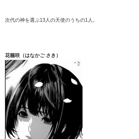
次代の神を選ぶ13人の天使のうちの1人。
花籠咲（はなかご さき）