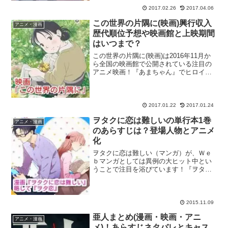
題作『月がき...
2017.02.26
2017.04.06
この世界の片隅に(映画)興行収入
アニメ・漫画
歴代順位予想や映画館と上映期間
はいつまで？
この世界の片隅に(映画)は2016年11月か
ら全国の映画館で公開されている注目の
アニメ映画！『あまちゃん』でヒロイン
を演じた能年玲奈さんが「のん」という
芸名に改名して以降、初となる主演作品
でしたが、のんさんの演技を絶賛する意
見がSNSを中心...
2017.01.22
2017.01.24
ヲタクに恋は難しいの単行本1巻
アニメ・漫画
のあらすじは？登場人物とアニメ
化
ヲタクに恋は難しい（マンガ）が、Ｗｅ
ｂマンガとしては異例の大ヒット中とい
うことで注目を浴びています！『ヲタク
に恋は難しい』単行本1巻は、『このマン
ガがすごい！』（2015年6月オンナ編）で
第1位に輝き、その後も50万部突破の売れ
行きで増刷が...
2015.11.09
亜人まとめ(漫画・映画・アニ
アニメ・漫画
メ)！あらすじネタバレとキャス