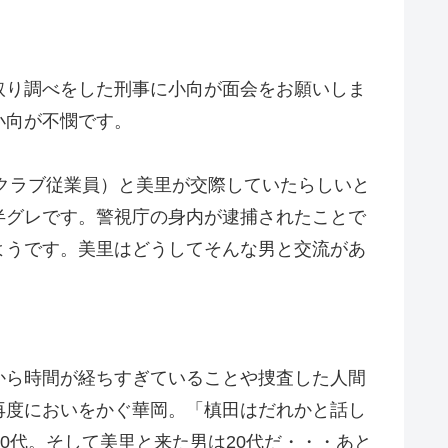
取り調べをした刑事に小向が面会をお願いしま
小向が不憫です。
・クラブ従業員）と美里が交際していたらしいと
半グレです。警視庁の身内が逮捕されたことで
ようです。美里はどうしてそんな男と交流があ
から時間が経ちすぎていることや捜査した人間
再度においをかぐ華岡。「槙田はだれかと話し
0代。そして美里と来た男は20代だ・・・あと