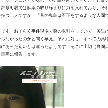
メアリージュン）が現れ「いい話を聞いてきたよ」と言
。錦糸町署では麻薬の取り締まりに力を入れており、そ
を持つ二人ですが、「昔の鬼島は不正をするような人間
うです。おそらく事件現場で薬の取引をしていて、美里
からなかったのかと聞く早見。それに対し、すべての薬
場にあった匂いとは違ったようです。そこに上辺（野間
と華岡に報告します。