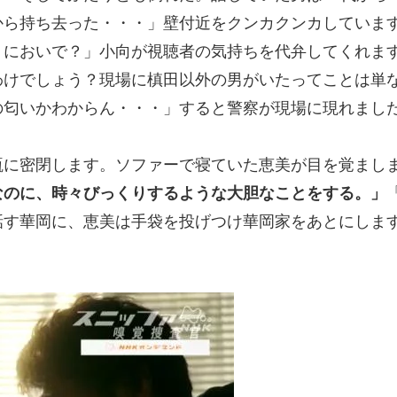
から持ち去った・・・」壁付近をクンカクンカしていま
？においで？」小向が視聴者の気持ちを代弁してくれま
わけでしょう？現場に槙田以外の男がいたってことは単
の匂いかわからん・・・」すると警察が現場に現れまし
瓶に密閉します。ソファーで寝ていた恵美が目を覚まし
なのに、時々びっくりするような大胆なことをする。」
話す華岡に、恵美は手袋を投げつけ華岡家をあとにしま