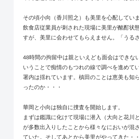
その頃小向（香川照之）も美里を心配してい
飲食店従業員が刺された現場に美里が酩酊状
すが、美里に会わせてもらえません。「うる
48時間の拘留中は親といえども面会はできな
いうことで痴情のもつれの線で調べを進めて
署内は揺れています。槙田のことは恵美も知
ったのか・・・
華岡と小向は独自に捜査を開始します。
まずは鑑識に化けて現場に潜入（大向と花川
が多数出入りしたことから様々なにおいが混
ていた。そしてあとから美里がやってきた・・