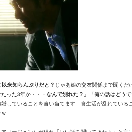
て以来知らんぷりだと？
じゃあ娘の交友関係まで聞くだ
たった3年か・・・
なんで別れた？
」「俺の話はどうで
離婚していることを言い当てます。食生活が乱れている
ーｗ