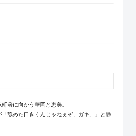
糸町署に向かう華岡と恵美。
が「舐めた口きくんじゃねぇぞ、ガキ。」と静