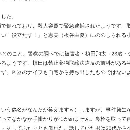
ました。
態で倒れており、殺人容疑で緊急逮捕されたようです。
さい！役立たず！」と恵美（板谷由夏）にののしられる
いとのこと。警察の調べでは被害者・槙田翔太（23歳
いるようです。槙田は禁止薬物取締法違反の前科がある
らず、凶器のナイフも自宅から持ち出したものではない
という偽名がなんだか笑えますｗ）しますが、事件発生
ざってなかなか手掛かりがつかめません。鼻栓を取って
・そしてふたりとも倒れた。話していた男は30代から4