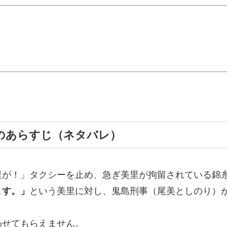
のあらすじ（ネタバレ）
里が！」タクシーを止め、急ぎ美里が拘留されている錦
ます。」
という美里に対し、鬼島刑事（尾美としのり）
わせてもらえません。