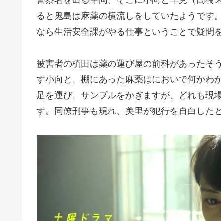
警察署を出る華岡。そこに小向と早見（高橋
ると鬼島は麻薬の横流しをしていたようです
なら生活安全課がやる仕事ということで疑問
被害者の槙田は薬の運び屋の前科があったそ
す小向と、棚にあった麻薬はにおいで何かわ
足を運び、サンプルをかぎますが、どれも現
す。同僚刑事も現れ、美里が犯行を自白した