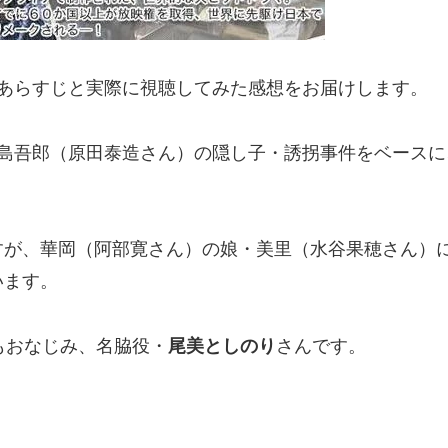
あらすじと実際に視聴してみた感想をお届けします。
鹿島吾郎（原田泰造さん）の隠し子・誘拐事件をベース
すが、華岡（阿部寛さん）の娘・美里（水谷果穂さん）
います。
もおなじみ、名脇役・
尾美としのり
さんです。