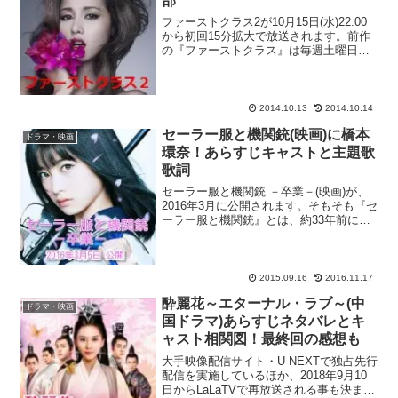
部
ファーストクラス2が10月15日(水)22:00
から初回15分拡大で放送されます。前作
の『ファーストクラス』は毎週土曜日
23:10からの時間帯で放送されており、見
ていない方も多いと思いますが、最終回
の視聴率が10.3％を記録し、この時間帯
と...
2014.10.13
2014.10.14
セーラー服と機関銃(映画)に橋本
ドラマ・映画
環奈！あらすじキャストと主題歌
歌詞
セーラー服と機関銃 －卒業－(映画)が、
2016年3月に公開されます。そもそも『セ
ーラー服と機関銃』とは、約33年前に当
時高校生だった薬師丸ひろ子さんが主演
して、空前絶後のヒットとなった有名な
映画ですが、2016年の3月に橋本環奈さん
主演の...
2015.09.16
2016.11.17
酔麗花～エターナル・ラブ～(中
ドラマ・映画
国ドラマ)あらすじネタバレとキ
ャスト相関図！最終回の感想も
大手映像配信サイト・U-NEXTで独占先行
配信を実施しているほか、2018年9月10
日からLaLaTVで再放送される事も決まっ