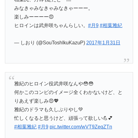
みなきゃみなきゃみなきゃーーー。
楽しみーーーー😍
ヒロインは武井咲ちゃんらしい。
#月9
#相葉雅紀
— しおり (@SouToshIkuKazuP)
2017年1月31日
雅紀のヒロイン役武井咲なんや😳😳
何かこのコンビのイメージ全くわかないけど、と
りあえず楽しみ😍💖
雅紀のドラマも久しぶりやし💚
忙しくなると思うけど、頑張って欲しい💪💕
#相葉雅紀
#月9
pic.twitter.com/wVT9ZeqZTn