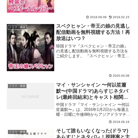
た中国ドラマ『酔麗花～エターナル・ラ
ブ～』をピックアップ！中国国内で同時
間帯視聴率1位をマークしただけでなく、
ネッ...
2018.09.08
2019.02.15
スベクヒャン・帝王の娘の見逃し
ドラマ・映画
配信動画を無料視聴する方法！再
放送はいつ？
韓国ドラマ『スベクヒャン・帝王の娘』
の見逃し配信動画を無料視聴する方法を
ご紹介します。 『スベクヒャン・帝王の
娘』、第1話見逃したぁ！再放送や無料で
初回から見られるサイトってあるかな？
dailymotionや9tsuは違法で怖いなぁ。合
法...
2020.04.08
マイ・サンシャイン 〜何以笙簫
ドラマ・映画
默〜(中国ドラマ)あらすじネタバ
レ(最終回結末)とキャスト相関
図！
中国ドラマ『マイ・サンシャイン 〜何以
笙簫默〜』は、2016年1月2日から毎週土
曜・日曜に午後8時からアジアドラマチッ
クTVで全32話が放送され、動画の見逃し
2019.09.19
配信サイト・FODでも視聴可能です！本
作は、人気作家グー・マンと「お昼12時
そして誰もいなくなった(ドラマ)
ドラマ・映画
のシン...
あらすじとネタバレ！視聴率と主