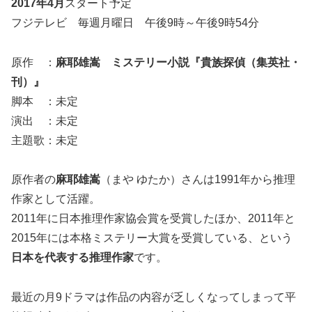
2017年4月
スタート予定
フジテレビ 毎週月曜日 午後9時～午後9時54分
原作 ：
麻耶雄嵩 ミステリー小説『貴族探偵（集英社・
刊）』
脚本 ：未定
演出 ：未定
主題歌：未定
原作者の
麻耶雄嵩
（まや ゆたか）さんは1991年から推理
作家として活躍。
2011年に日本推理作家協会賞を受賞したほか、2011年と
2015年には本格ミステリー大賞を受賞している、という
日本を代表する推理作家
です。
最近の月9ドラマは作品の内容が乏しくなってしまって平