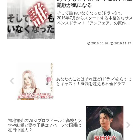
題歌が気になる
そして誰もいなくなった(ドラマ)は、
2016年7月からスタートする本格的なサス
ペンスドラマ！『アンフェア』の原作者
である秦建日子さんが書き下ろしたオリ
ジナルドラマで、悲劇の主人公役がピッ
タリな藤原竜也さんが主演を務めます。
『そして誰もいなく...
2016.05.16
2016.11.17
あなたのことはそれほど(ドラマ)あらすじ
とキャスト！昼顔を超える不倫ドラマ
福地祐介のWIKIプロフィール！高校と大
学や結婚と妻や子供は？ハーフで国籍は
在日中国人？