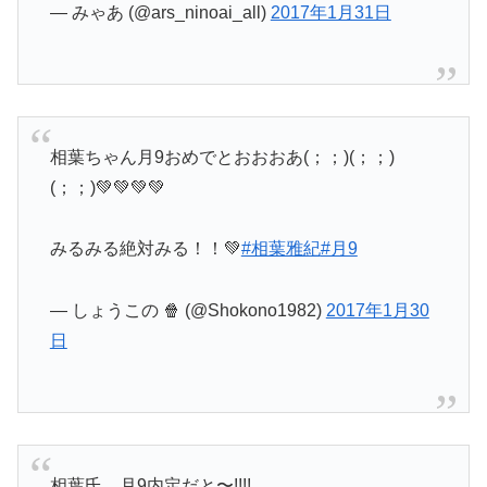
— みゃあ (@ars_ninoai_all)
2017年1月31日
相葉ちゃん月9おめでとおおおあ(；；)(；；)
(；；)💚💚💚💚
みるみる絶対みる！！💚
#相葉雅紀
#月9
— しょうこの 🍿 (@Shokono1982)
2017年1月30
日
相葉氏、月9内定だと〜!!!!