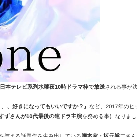
日本テレビ系列水曜夜10時ドラマ枠で放送
される事が
、、、好きになってもいいですか？』
など、2017年の
すずさんが10代最後の連ドラ主演
を務める事になりまし
衝撃を与える話題作を生み出している
脚本家・坂元裕二
さん