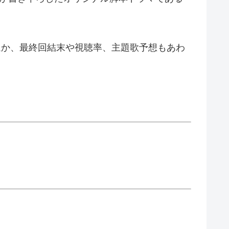
ほか、最終回結末や視聴率、主題歌予想もあわ