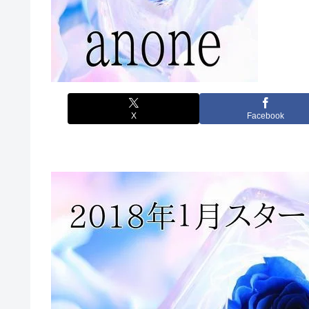
X
Facebook