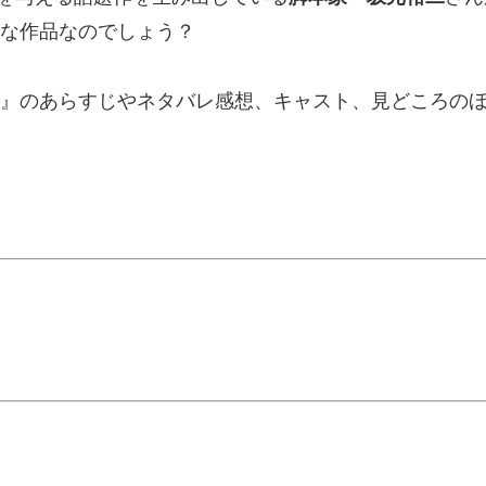
んな作品なのでしょう？
ne』のあらすじやネタバレ感想、キャスト、見どころの