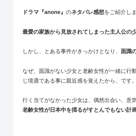
ドラマ『anone』
の
ネタバレ感想
をご紹介し
最愛の家族から見放されてしまった主人公の
しかし、とある事件がきっかけとなり、
面識
なぜ、面識がない少女と老齢女性が一緒に行
じ境遇である事に親近感を覚えたから、です
行く当てがなかった少女は、偶然出会い、意
老齢女性が日本中を揺るがすとんでもない計