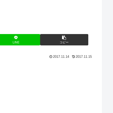
LINE
コピー
2017.11.14
2017.11.15