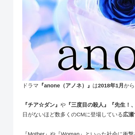
ドラマ
『anone（アノネ）』
は
2018年1月
から
『チア☆ダン』
や
『三度目の殺人』『先生！
日がないほど数多くのCMに登場している
広瀬
『Mother』や『Woman』といった社会に