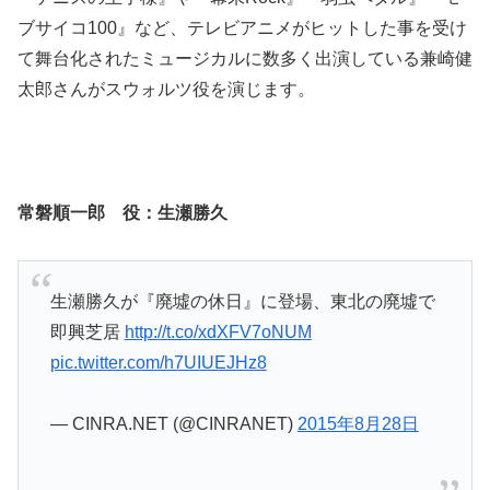
ブサイコ100』など、テレビアニメがヒットした事を受け
て舞台化されたミュージカルに数多く出演している兼崎健
太郎さんがスウォルツ役を演じます。
常磐順一郎 役：生瀬勝久
生瀬勝久が『廃墟の休日』に登場、東北の廃墟で
即興芝居
http://t.co/xdXFV7oNUM
pic.twitter.com/h7UIUEJHz8
— CINRA.NET (@CINRANET)
2015年8月28日