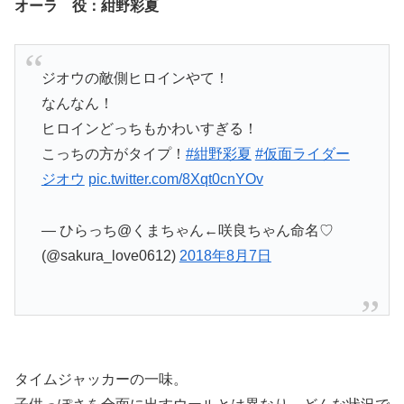
オーラ 役：紺野彩夏
ジオウの敵側ヒロインやて！
なんなん！
ヒロインどっちもかわいすぎる！
こっちの方がタイプ！
#紺野彩夏
#仮面ライダー
ジオウ
pic.twitter.com/8Xqt0cnYOv
— ひらっち@くまちゃん←咲良ちゃん命名♡
(@sakura_love0612)
2018年8月7日
タイムジャッカーの一味。