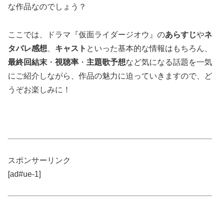
な作品なのでしょう？
ここでは、ドラマ『仮面ライダージオウ』の
あらすじ
や
ネ
タバレ感想
、
キャスト
といった基本的な情報はもちろん、
最終回結末
・
視聴率
・
主題歌予想
など気になる話題を一気
にご紹介しながら、作品の魅力に迫っていきますので、ど
うぞお楽しみに！
スポンサーリンク
[ad#ue-1]