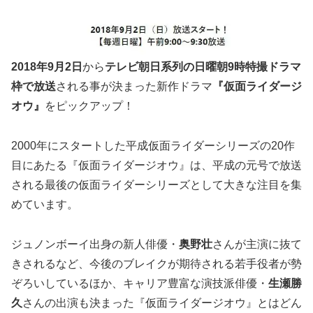
2018年9月2日
から
テレビ朝日系列の日曜朝9時特撮ドラマ
枠で放送
される事が決まった新作ドラマ
『仮面ライダージ
オウ』
をピックアップ！
2000年にスタートした平成仮面ライダーシリーズの20作
目にあたる『仮面ライダージオウ』は、平成の元号で放送
される最後の仮面ライダーシリーズとして大きな注目を集
めています。
ジュノンボーイ出身の新人俳優・
奥野壮
さんが主演に抜て
きされるなど、今後のブレイクが期待される若手役者が勢
ぞろいしているほか、キャリア豊富な演技派俳優・
生瀬勝
久
さんの出演も決まった『仮面ライダージオウ』とはどん