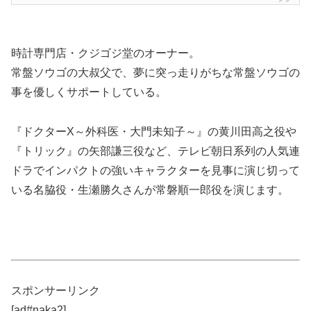
時計専門店・クジゴジ堂のオーナー。
常盤ソウゴの大叔父で、夢に突っ走りがちな常盤ソウゴの
事を優しくサポートしている。
『ドクターX～外科医・大門未知子～』の黄川田高之役や
『トリック』の矢部謙三役など、テレビ朝日系列の人気連
ドラでインパクトの強いキャラクターを見事に演じ切って
いる名脇役・生瀬勝久さんが常磐順一郎役を演じます。
スポンサーリンク
[ad#naka2]