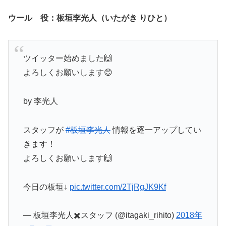
ウール 役：板垣李光人（いたがき りひと）
ツイッター始めました🙌
よろしくお願いします😊
by 李光人
スタッフが
#板垣李光人
情報を逐一アップしてい
きます！
よろしくお願いします🙌
今日の板垣↓
pic.twitter.com/2TjRgJK9Kf
— 板垣李光人✖️スタッフ (@itagaki_rihito)
2018年