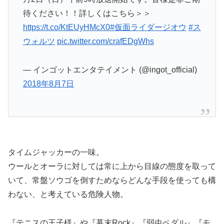
待ください！！詳しくはこちら＞＞
https://t.co/KtEUyHMcX0
#仮面ライダージオウ
#ス
ウォルツ
pic.twitter.com/crafEDgWhs
— インゴットエンタテイメント (@ingot_official)
2018年8月7日
タイムジャッカーの一味。
ウールとオーラに対しては常に上から目線の態度を取って
いて、常盤ソウゴを倒すためならどんな手段を使っても構
わない、と考えている危険人物。
『テニスの王子様』や『幕末Rock』『弱虫ペダル』『モ