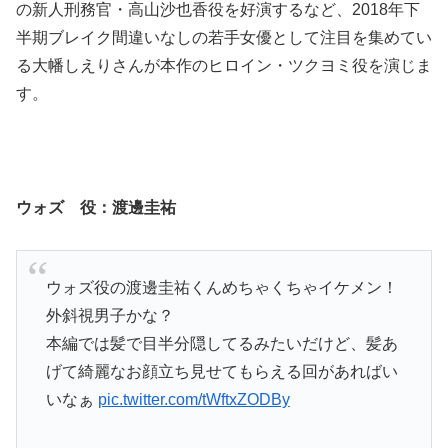
の新人刑務官・高山沙也香役を好演するなど、2018年下
半期ブレイク間違いなしの若手女優として注目を集めてい
る大幡しえりさんが本作のヒロイン・ツクヨミ役を演じま
す。
ウォズ 役：渡邊圭祐
ウォズ役の渡邊圭祐くんめちゃくちゃイケメン！
外斜視男子かな？
本編では髪で目半分隠してるみたいだけど、髪あ
げて綺麗なお顔立ち見せてもらえる回があればい
いなぁ
pic.twitter.com/tWftxZODBy