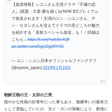
【放送情報】シユンさん主演ドラマ『不滅の恋
人』(原題：大君-愛を描く)がNHK BSプレミアム
で放送されます！主演のユン・シユンさん、チ
ン・セヨンさんを交えてドラマの見どころや魅力
を紹介する「直前スペシャル放送」も！！詳細は
こちら→
https://t.co/yAxde6e4Q9
pic.twitter.com/GgUDg20YXS
— ユン・シユン日本オフィシャルファンクラブ
(@siyoon_japan)
2019年1月18日
朝鮮王朝の王・太宗の三男
。
穏やかな性格の好青年だった事もあり、後継争いの最有力
として君臨していたが、兄イ・ガンの策略により、窮地に