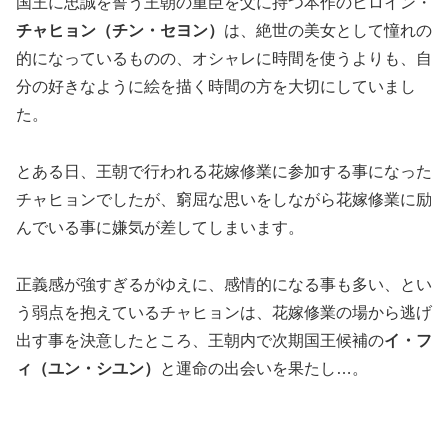
国王に忠誠を誓う王朝の重臣を父に持つ本作のヒロイン・
チャヒョン（チン・セヨン）
は、絶世の美女として憧れの
的になっているものの、オシャレに時間を使うよりも、自
分の好きなように絵を描く時間の方を大切にしていまし
た。
とある日、王朝で行われる花嫁修業に参加する事になった
チャヒョンでしたが、窮屈な思いをしながら花嫁修業に励
んでいる事に嫌気が差してしまいます。
正義感が強すぎるがゆえに、感情的になる事も多い、とい
う弱点を抱えているチャヒョンは、花嫁修業の場から逃げ
出す事を決意したところ、王朝内で次期国王候補の
イ・フ
ィ（ユン・シユン）
と運命の出会いを果たし…。