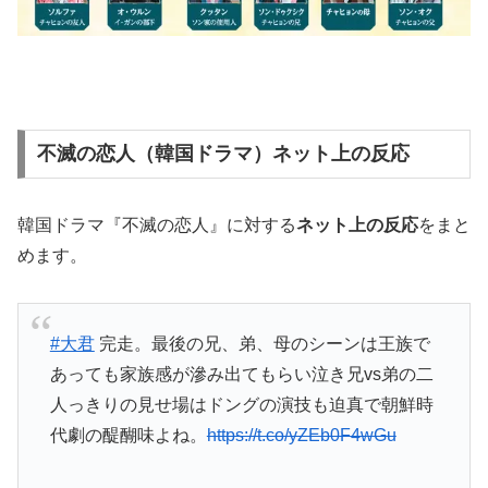
不滅の恋人（韓国ドラマ）ネット上の反応
韓国ドラマ『不滅の恋人』に対する
ネット上の反応
をまと
めます。
#大君
完走。最後の兄、弟、母のシーンは王族で
あっても家族感が滲み出てもらい泣き兄vs弟の二
人っきりの見せ場はドングの演技も迫真で朝鮮時
代劇の醍醐味よね。
https://t.co/yZEb0F4wGu