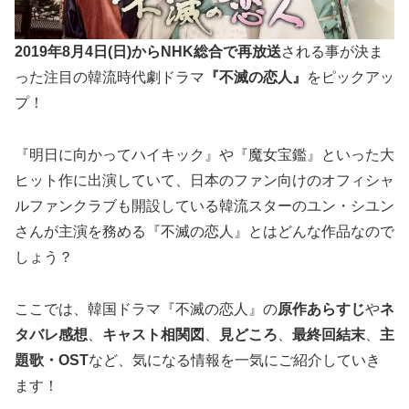
2019年8月4日(日)からNHK総合で再放送
される事が決ま
った注目の韓流時代劇ドラマ
『不滅の恋人』
をピックアッ
プ！
『明日に向かってハイキック』や『魔女宝鑑』といった大
ヒット作に出演していて、日本のファン向けのオフィシャ
ルファンクラブも開設している韓流スターのユン・シユン
さんが主演を務める『不滅の恋人』とはどんな作品なので
しょう？
ここでは、韓国ドラマ『不滅の恋人』の
原作あらすじ
や
ネ
タバレ感想
、
キャスト相関図
、
見どころ
、
最終回結末
、
主
題歌・OST
など、気になる情報を一気にご紹介していき
ます！