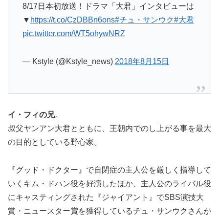
8/17日本初放送！ドラマ「大君」インタビューは
▼
https://t.co/CzDBBn6ons
#チュ・サンウク
#大君
pic.twitter.com/WT5ohywNRZ
— Kstyle (@Kstyle_news)
2018年8月15日
イ・フィの兄
。
叔父ヤンアン大君とともに、王朝内でのし上がる事を最大
の目的としている野心家。
『グッド・ドクター』で自閉症の主人公を厳しく指導して
いくキム・ドハン役を好演したほか、主人公のライバル役
にキャスティングされた『ジャイアント』でSBS演技大
賞・ニュースター賞を獲得しているチュ・サンウクさんが