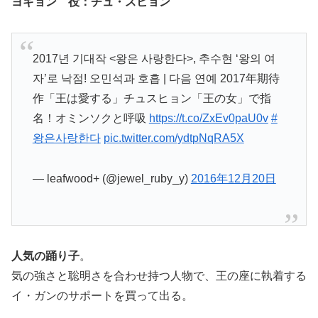
ヨギョン 役：チュ・スヒョン
2017년 기대작 <왕은 사랑한다>, 추수현 ‘왕의 여
자’로 낙점! 오민석과 호흡 | 다음 연예 2017年期待
作「王は愛する」チュスヒョン「王の女」で指
名！オミンソクと呼吸
https://t.co/ZxEv0paU0v
#
왕은사랑한다
pic.twitter.com/ydtpNqRA5X
— leafwood+ (@jewel_ruby_y)
2016年12月20日
人気の踊り子
。
気の強さと聡明さを合わせ持つ人物で、王の座に執着する
イ・ガンのサポートを買って出る。