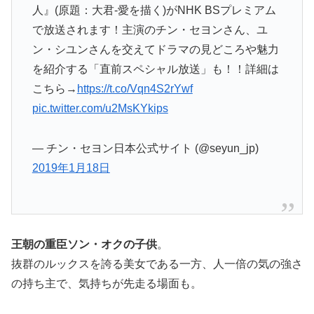
人』(原題：大君-愛を描く)がNHK BSプレミアム
で放送されます！主演のチン・セヨンさん、ユ
ン・シユンさんを交えてドラマの見どころや魅力
を紹介する「直前スペシャル放送」も！！詳細は
こちら→
https://t.co/Vqn4S2rYwf
pic.twitter.com/u2MsKYkips
— チン・セヨン日本公式サイト (@seyun_jp)
2019年1月18日
王朝の重臣ソン・オクの子供
。
抜群のルックスを誇る美女である一方、人一倍の気の強さ
の持ち主で、気持ちが先走る場面も。