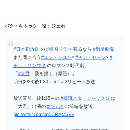
パク・キトゥク 役：ジェホ
#日本初放送
の
#韓国ドラマ
観るなら
#衛星劇場
まだ間に合う
#ユン・シユン
×
#チン・セヨン
×
#
チュ・サンウク
のロマンス時代劇
「
#大君
－愛を描く（原題）」
明日(8/23)後1:30～＃1＃2リピート放送
放送直前、後1:15～の
#韓流スタージャックＳ
は
「大君」出演の
#ジェホ
の前編を放送
pic.twitter.com/bp5CRAMSVv