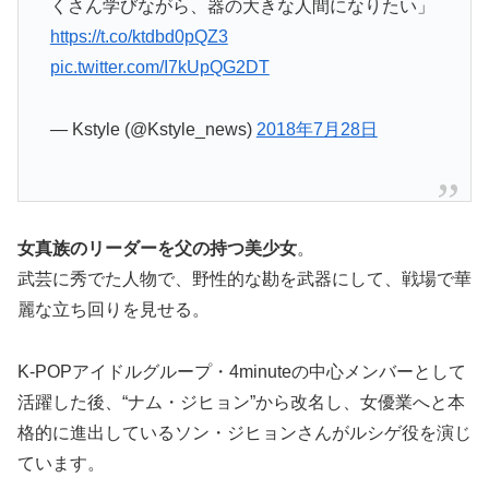
くさん学びながら、器の大きな人間になりたい」
https://t.co/ktdbd0pQZ3
pic.twitter.com/I7kUpQG2DT
— Kstyle (@Kstyle_news)
2018年7月28日
女真族のリーダーを父の持つ美少女
。
武芸に秀でた人物で、野性的な勘を武器にして、戦場で華
麗な立ち回りを見せる。
K-POPアイドルグループ・4minuteの中心メンバーとして
活躍した後、“ナム・ジヒョン”から改名し、女優業へと本
格的に進出しているソン・ジヒョンさんがルシゲ役を演じ
ています。