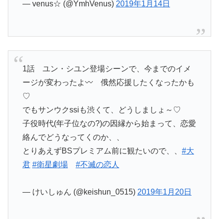
— venus☆ (@YmhVenus)
2019年1月14日
1話 ユン・シユン登場シーンで、今までのイメ
ージが変わったよ〰️ 俄然応援したくなったかも
♡
でもサンウクssiも渋くて、どうしましょ～♡
子役時代(年子位なの?)の因縁から始まって、恋愛
絡んでどうなってくのか、、
とりあえずBSプレミアム前に観たいので、、
#大
君
#衛星劇場
#不滅の恋人
— けいしゅん (@keishun_0515)
2019年1月20日