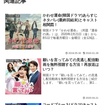
関連記事
かわせ運命(韓国ドラマ)あらすじ
ドラマ・映画
ネタバレ(最終回結末)とキャスト
相関図！
韓国ドラマ『かわせ運命』（邦題『運命
の渦』）は、2020年2月21日（金）から
BS11で毎週月曜日～金曜日（全124話構
成）にオンエアされている注目作！『名
前のない女』で激しい後継者争いに巻き
込まれる青年役を好演し、知名度が急上
昇している旬...
2019.05.30
2020.01.29
願いを言ってみての見逃し配信動
ドラマ・映画
画を無料視聴する方法！再放送は
いつ？
韓国ドラマ『願いを言ってみて』の見逃
し配信動画を無料視聴する方法をご紹介
します。 『願いを言ってみて』、第1話
見逃したぁ！再放送や無料で初回から見
られるサイトってあるかな？ dailymotion
や9tsuは違法で怖いなぁ。合法サイトで
見逃...
2020.04.21
コードブルー３(ドラマ)キャスト