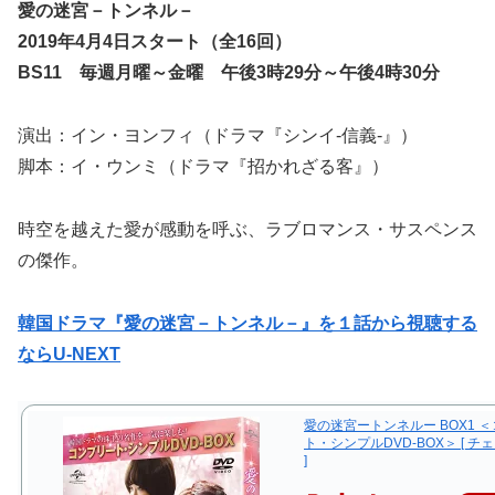
愛の迷宮－トンネル－
2019年4月4日スタート（全16回）
BS11 毎週月曜～金曜 午後3時29分～午後4時30分
演出：イン・ヨンフィ（ドラマ『シンイ-信義-』）
脚本：イ・ウンミ（ドラマ『招かれざる客』）
時空を越えた愛が感動を呼ぶ、ラブロマンス・サスペンス
の傑作。
韓国ドラマ『愛の迷宮－トンネル－』を１話から視聴する
ならU-NEXT
愛の迷宮ートンネルー BOX1 
ト・シンプルDVD-BOX＞ [ 
]