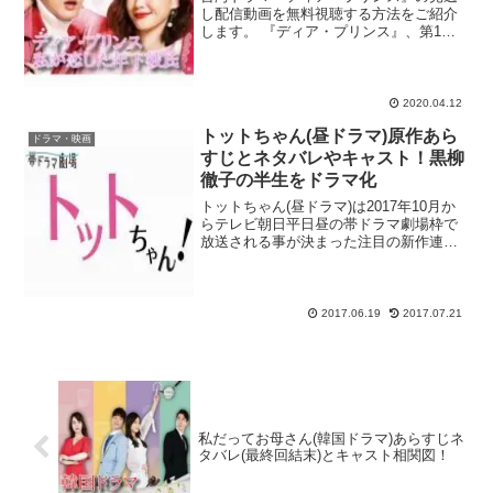
し配信動画を無料視聴する方法をご紹介
します。 『ディア・プリンス』、第1話
見逃したぁ！再放送や無料で初回から見
られるサイトってあるかな？ dailymotion
や9tsuは違法で怖いなぁ。合法サイトで
見逃...
2020.04.12
トットちゃん(昼ドラマ)原作あら
ドラマ・映画
すじとネタバレやキャスト！黒柳
徹子の半生をドラマ化
トットちゃん(昼ドラマ)は2017年10月か
らテレビ朝日平日昼の帯ドラマ劇場枠で
放送される事が決まった注目の新作連ド
ラ！2017年4月からスタートしたテレビ朝
日平日昼の帯ドラマ劇場枠ですが、第1弾
の『やすらぎの郷』は石坂浩二さんを主
演に迎え...
2017.06.19
2017.07.21
私だってお母さん(韓国ドラマ)あらすじネ
タバレ(最終回結末)とキャスト相関図！