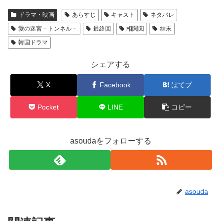
ドラマ・映画
あらすじ
キャスト
ネタバレ
愛の迷宮－トンネル－
最終回
相関図
結末
韓国ドラマ
シェアする
X
Facebook
はてブ
Pocket
LINE
コピー
asoudaをフォローする
asouda