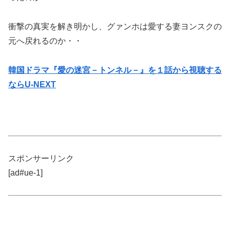
衝撃の真実を解き明かし、グァンホは愛する妻ヨンスクの
元へ戻れるのか・・
韓国ドラマ『愛の迷宮－トンネル－』を１話から視聴する
ならU-NEXT
スポンサーリンク
[ad#ue-1]