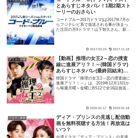
ドラマ・映画
とあらすじネタバレ！1期2期スト
ーリーのおさらい
コードブルー2017(ドラマ)は2017年7月か
らフジテレビ系で放送される事が決まっ
た注目の月9ドラマ！山下智久さん、新垣
結衣さん、戸田恵梨香さんなどフレッシ
ュな役者陣が勢ぞろいし、2008年に1期、
2010年に2期が放送された人気医療ドラ...
2017.03.23
2017.11.18
【動画】推理の女王2～恋の捜査
ドラマ・映画
線に進展アリ？！～(韓国ドラマ)
あらすじネタバレ(最終回結末)と
キャスト相関図！
韓国ドラマ『推理の女王2～恋の捜査線に
進展アリ？！～』は、2019年12月13日か
ら毎週月曜～金曜にBS12で全16話放送さ
れていました。動画の見逃し配信サイ
ト・FODでも視聴可能です！韓国で2017
年に放送されたファーストシーズンが大
ヒッ...
2020.01.17
2020.01.18
ディア・プリンスの見逃し配信動
ドラマ・映画
画を無料視聴する方法！再放送は
いつ？
台湾ドラマ『ディア・プリンス』の見逃