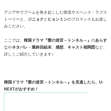
アジア中でブームを巻き起こした韓流サスペンス・ラブス
トーリーと、
ジニョク
と
ヒョンミン
のブロマンスもお楽し
みください。
ここでは、
韓国ドラマ『愛の迷宮－トンネル－』
の
あらす
じ
や
ネタバレ・最終回結末
、
感想
、
キャスト相関図
など、
詳しくご紹介していきます♪
韓国ドラマ『愛の迷宮－トンネル－』を見逃したら、
U-
NEXTがおすすめ！