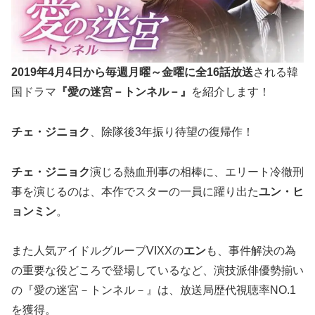
2019年4月4日から毎週月曜～金曜に全16話放送
される韓
国ドラマ
『愛の迷宮－トンネル－』
を紹介します！
チェ・ジニョク
、除隊後3年振り待望の復帰作！
チェ・ジニョク
演じる熱血刑事の相棒に、エリート冷徹刑
事を演じるのは、本作でスターの一員に躍り出た
ユン・ヒ
ョンミン
。
また人気アイドルグループVIXXの
エン
も、事件解決の為
の重要な役どころで登場しているなど、演技派俳優勢揃い
の『愛の迷宮－トンネル－』は、放送局歴代視聴率NO.1
を獲得。