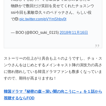
物静かで数回だけ笑顔を見せてくれたチョスンウ
ssi今回も素敵😍久々のペドゥナさん、らしい役
で🙆
pic.twitter.com/pVYmShbv0t
— BOO (@BOO_suki_0115)
2018年11月16日
ストーリーの仕上がり具合も上々のようですし、チョ・ス
ンウさんをはじめとするメインキャスト陣の演技力の高さ
に惚れ惚れしている韓流ドラマファンも数多くなっていま
すので、期待が高まりますね！
韓国ドラマ『秘密の森～深い闇の向こうに～』を１話から
視聴するならFOD