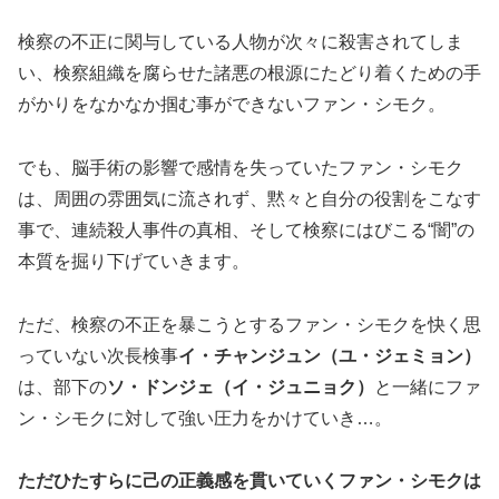
検察の不正に関与している人物が次々に殺害されてしま
い、検察組織を腐らせた諸悪の根源にたどり着くための手
がかりをなかなか掴む事ができないファン・シモク。
でも、脳手術の影響で感情を失っていたファン・シモク
は、周囲の雰囲気に流されず、黙々と自分の役割をこなす
事で、連続殺人事件の真相、そして検察にはびこる“闇”の
本質を掘り下げていきます。
ただ、検察の不正を暴こうとするファン・シモクを快く思
っていない次長検事
イ・チャンジュン（ユ・ジェミョン）
は、部下の
ソ・ドンジェ（イ・ジュニョク）
と一緒にファ
ン・シモクに対して強い圧力をかけていき…。
ただひたすらに己の正義感を貫いていくファン・シモクは