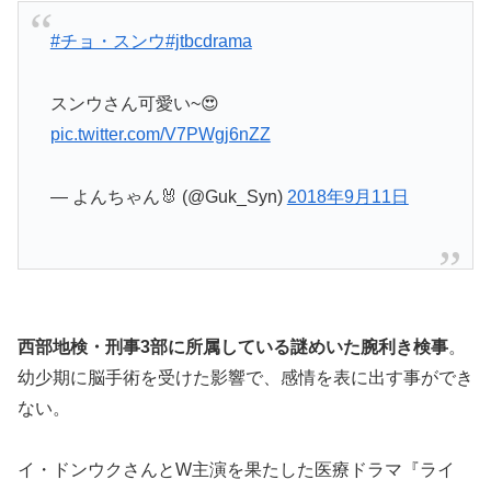
#チョ・スンウ
#jtbcdrama
スンウさん可愛い~😍
pic.twitter.com/V7PWgj6nZZ
— よんちゃん🐰 (@Guk_Syn)
2018年9月11日
西部地検・刑事3部に所属している謎めいた腕利き検事
。
幼少期に脳手術を受けた影響で、感情を表に出す事ができ
ない。
イ・ドンウクさんとW主演を果たした医療ドラマ『ライ