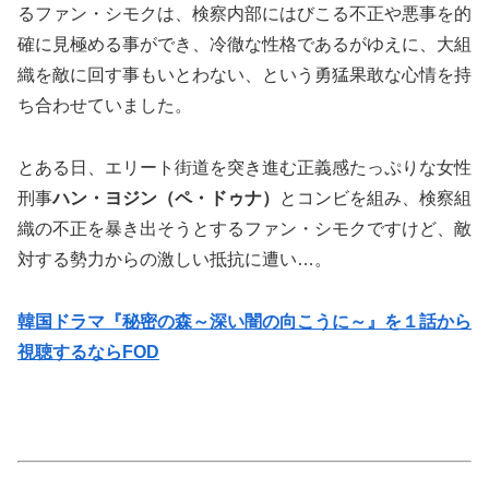
るファン・シモクは、検察内部にはびこる不正や悪事を的
確に見極める事ができ、冷徹な性格であるがゆえに、大組
織を敵に回す事もいとわない、という勇猛果敢な心情を持
ち合わせていました。
とある日、エリート街道を突き進む正義感たっぷりな女性
刑事
ハン・ヨジン（ペ・ドゥナ）
とコンビを組み、検察組
織の不正を暴き出そうとするファン・シモクですけど、敵
対する勢力からの激しい抵抗に遭い…。
韓国ドラマ『秘密の森～深い闇の向こうに～』を１話から
視聴するならFOD