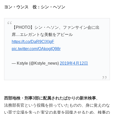
ヨン・ウンス 役：シン・ヘソン
【PHOTO】シン・ヘソン、ファンサイン会に出
席…エレガントな美貌をアピール
https://t.co/DaR9ClXIgF
pic.twitter.com/OAkogIQ98r
— Kstyle (@Kstyle_news)
2019年4月12日
西部地検・刑事3部に配属されたばかりの新米検事
。
法務部長官という役職を担っていたものの、身に覚えのな
い罪で立場を失った実父の名誉を回復させるため、検事の