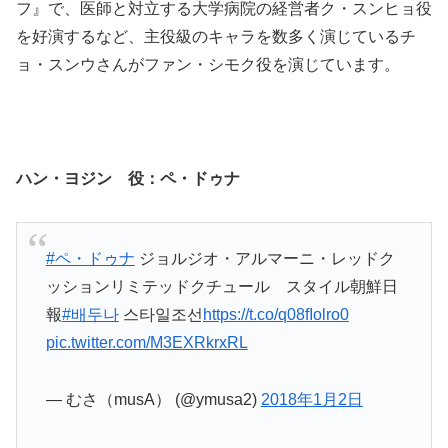
フ』で、医師と対立する大学病院の経営者ク・スンヒョ役
を好演するなど、主役級のキャラを数多く演じているチ
ョ・スンウさんがファン・シモク役を演じています。
ハン・ヨジン 役：ペ・ドゥナ
#ペ・ドゥナ
ジョルジオ・アルマーニ・レッドク
ッションリミテッドクチュール スタイル朝鮮日
報
#배두나
스타일조선
https://t.co/q08fIolro0
pic.twitter.com/M3EXRkrxRL
— むさ（musA） (@ymusa2)
2018年1月2日