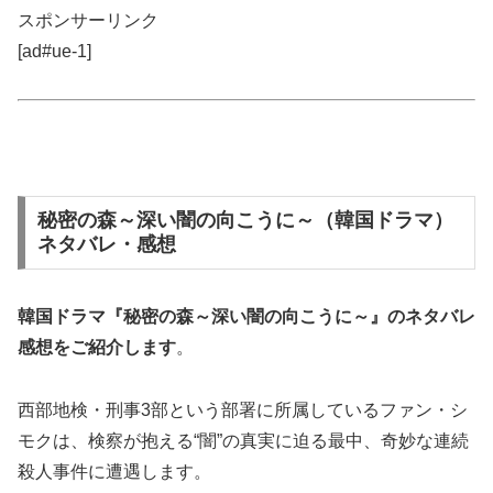
スポンサーリンク
[ad#ue-1]
秘密の森～深い闇の向こうに～（韓国ドラマ）
ネタバレ・感想
韓国ドラマ『秘密の森～深い闇の向こうに～』の
ネタバレ
感想
をご紹介します
。
西部地検・刑事3部という部署に所属しているファン・シ
モクは、検察が抱える“闇”の真実に迫る最中、奇妙な連続
殺人事件に遭遇します。