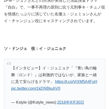
2PM・ジュノさんとの共演が実現した法廷捜査ドラマ
『自白』で、一事不再理の原則に抗う元刑事キ・チュノ役
を情感たっぷりに演じていた名優ユ・ジェミョンさんが
イ・チャンジュン役にキャスティングされています。
ソ・ドンジェ 役：イ・ジュニョク
【インタビュー】イ・ジュニョク「『青い鳥の輪
舞〈ロンド〉』は刺激的ではないが、家族と一緒
に見て安らげるドラマ」
https://t.co/VrXM5A4FuH
pic.twitter.com/1kDNBkuhV0
— Kstyle (@Kstyle_news)
2016年9月30日