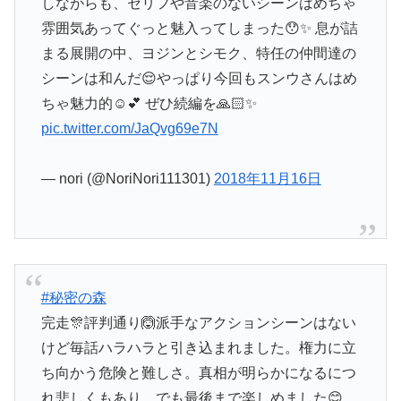
しながらも、セリフや音楽のないシーンはめちゃ
雰囲気あってぐっと魅入ってしまった😯✨ 息が詰
まる展開の中、ヨジンとシモク、特任の仲間達の
シーンは和んだ😌やっぱり今回もスンウさんはめ
ちゃ魅力的☺️💕 ぜひ続編を🙏🏻✨
pic.twitter.com/JaQvg69e7N
— nori (@NoriNori111301)
2018年11月16日
#秘密の森
完走🎊評判通り🙆派手なアクションシーンはない
けど毎話ハラハラと引き込まれました。権力に立
ち向かう危険と難しさ。真相が明らかになるにつ
れ悲しくもあり。でも最後まで楽しめました😊