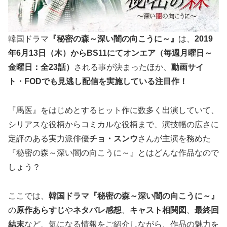
韓国ドラマ
『秘密の森～深い闇の向こうに～』
は、
2019
年6月13日（木）から
BS11
にてオンエア（毎週月曜日～
金曜日：全23話）
される事が決まったほか、
動画サイ
ト・
FOD
でも見逃し配信を実施している注目作！
『馬医』をはじめとするヒット作に数多く出演していて、
シリアスな役柄からコミカルな役柄まで、演技幅の広さに
定評のある実力派俳優
チョ・スンウ
さんが主演を務めた
『秘密の森～深い闇の向こうに～』とはどんな作品なので
しょう？
ここでは、
韓国ドラマ『秘密の森～深い闇の向こうに～』
の
原作あらすじ
や
ネタバレ感想
、
キャスト相関図
、
最終回
結末
など、気になる情報をご紹介しながら、作品の魅力を