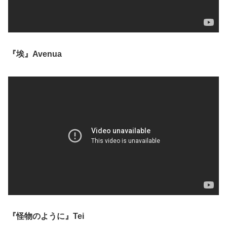
『埃』Avenua
『怪物のように』Tei