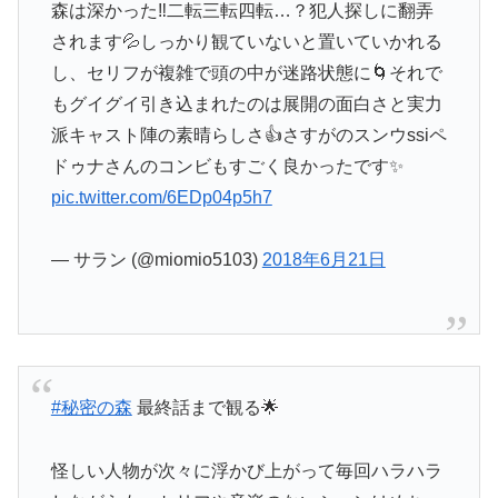
森は深かった‼️二転三転四転…？犯人探しに翻弄
されます💦しっかり観ていないと置いていかれる
し、セリフが複雑で頭の中が迷路状態に🌀それで
もグイグイ引き込まれたのは展開の面白さと実力
派キャスト陣の素晴らしさ👍さすがのスンウssiペ
ドゥナさんのコンビもすごく良かったです✨
pic.twitter.com/6EDp04p5h7
— サラン (@miomio5103)
2018年6月21日
#秘密の森
最終話まで観る🌟
怪しい人物が次々に浮かび上がって毎回ハラハラ