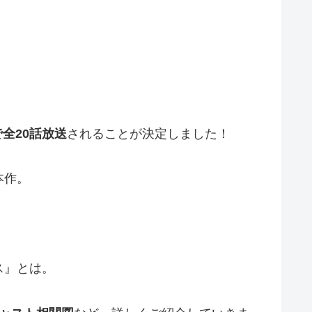
で全
20
話放送
されることが決定しました！
本作。
ス』とは。