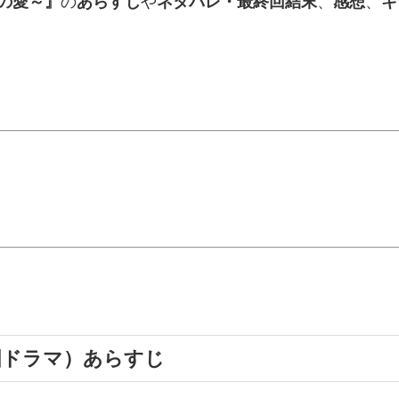
の愛～』
の
あらすじ
や
ネタバレ・最終回結末
、
感想
、
キ
国ドラマ）あらすじ