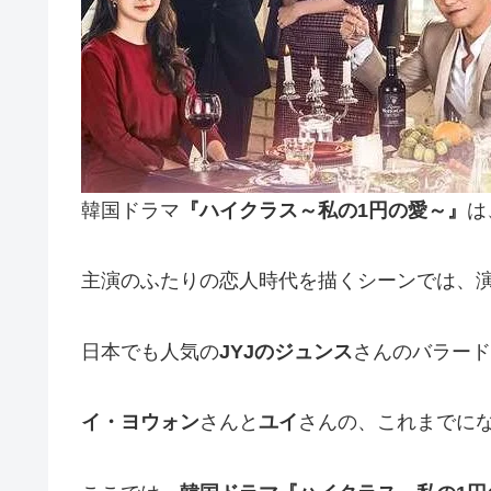
韓国ドラマ
『ハイクラス～私の1円の愛～』
は
主演のふたりの恋人時代を描くシーンでは、
日本でも人気の
JYJのジュンス
さんのバラード
イ・ヨウォン
さんと
ユイ
さんの、これまでに