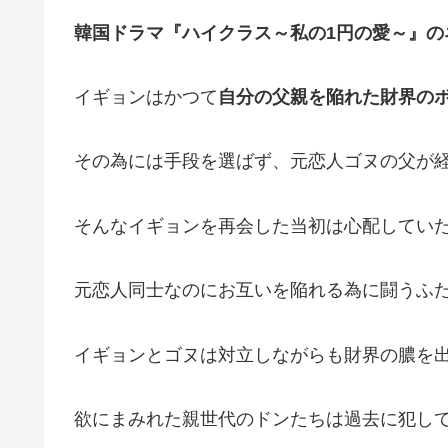
韓国ドラマ『ハイクラス～私の1円の愛～』の
イギョンはかつて
自分の父親を陥れた財界の
その為には手段を選ばず、元恋人ゴヌの父が
そんなイギョンを再会した当初は心配してい
元恋人同士なのにお互いを陥れる為に闘うふ
イギョンとゴヌは対立しながらも財界の膿を
欲にまみれた親世代のドンたちは過去に犯し