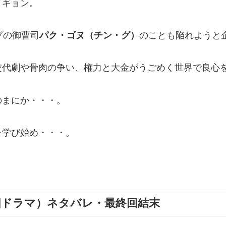
イギョン。
プの御曹司
パク・ゴヌ（チン・グ）
のことも陥れようと
交代劇や骨肉の争い、権力と大金がうごめく世界で良心
のまにか・・・。
を学び始め・・・。
国ドラマ）ネタバレ・最終回結末