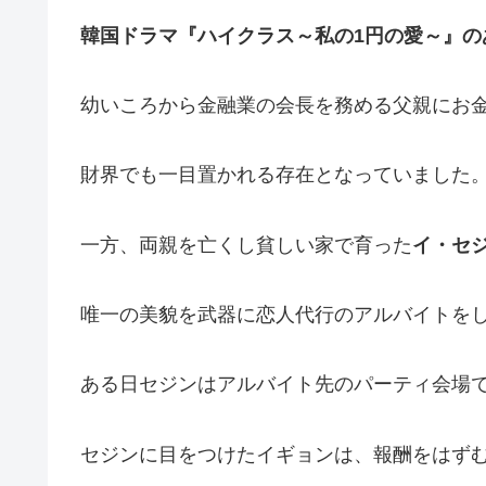
韓国ドラマ『ハイクラス～私の1円の愛～』の
幼いころから金融業の会長を務める父親にお
財界でも一目置かれる存在となっていました
一方、両親を亡くし貧しい家で育った
イ・セ
唯一の美貌を武器に恋人代行のアルバイトを
ある日セジンはアルバイト先のパーティ会場
セジンに目をつけたイギョンは、報酬をはず