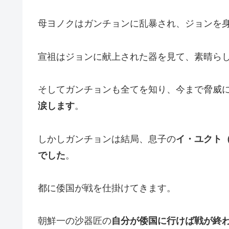
母ヨノクはガンチョンに乱暴され、ジョンを
宣祖はジョンに献上された器を見て、素晴ら
そしてガンチョンも全てを知り、今まで脅威
涙します
。
しかしガンチョンは結局、息子の
イ・ユクト
でした
。
都に倭国が戦を仕掛けてきます。
朝鮮一の沙器匠の
自分が倭国に行けば戦が終