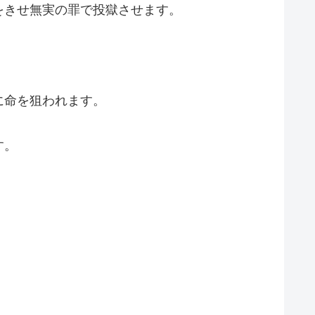
をきせ無実の罪で投獄させます。
に命を狙われます。
す。