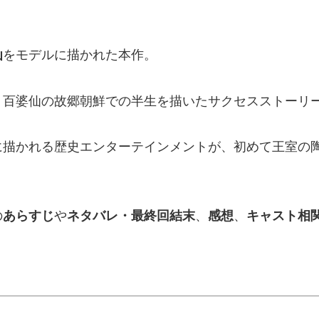
仙
をモデルに描かれた本作。
、百婆仙の故郷朝鮮での半生を描いたサクセスストーリ
に描かれる歴史エンターテインメントが、初めて王室の
の
あらすじ
や
ネタバレ・最終回結末
、
感想
、
キャスト相