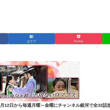
はてブ
Pocket
年6月12日から毎週月曜～金曜に
チャンネル銀河
で全
32
話