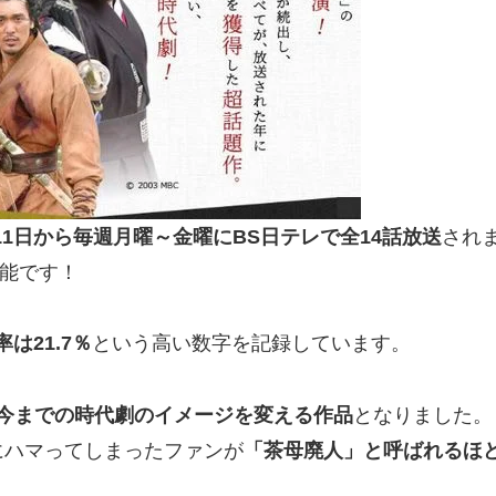
0月11日から毎週月曜～金曜に
BS日テレ
で全14話放送
され
能です！
率は
21.7
％
という高い数字を記録しています。
今までの時代劇のイメージを変える作品
となりました。
にハマってしまったファンが
「茶母廃人」と呼ばれるほ