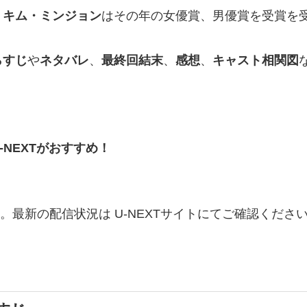
、
キム・ミンジョン
はその年の女優賞、男優賞を受賞を
らすじ
や
ネタバレ
、
最終回結末
、
感想
、
キャスト相関図
U-NEXTがおすすめ！
。最新の配信状況は U-NEXTサイトにてご確認くださ