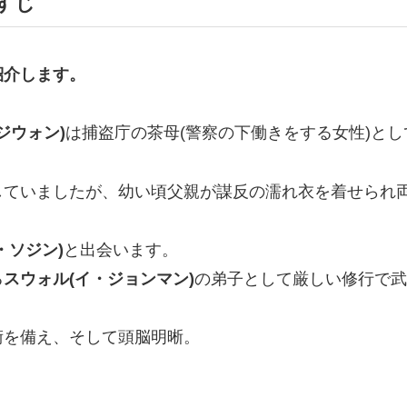
すじ
紹介します。
ジウォン)
は捕盗庁の茶母(警察の下働きをする女性)と
していましたが、幼い頃父親が謀反の濡れ衣を着せられ
・ソジン)
と出会います。
る
スウォル(イ・ジョンマン)
の弟子として厳しい修行で武
術を備え、そして頭脳明晰。