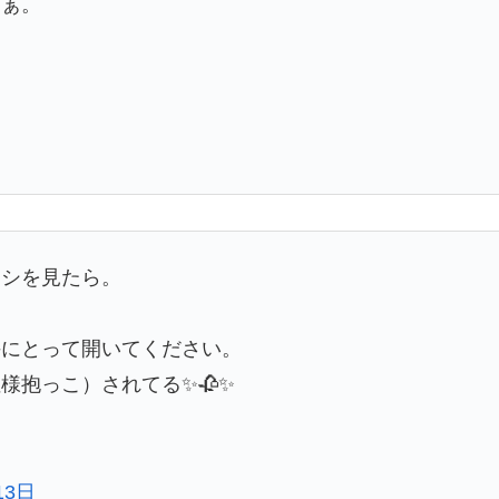
なぁ。
ラシを見たら。
手にとって開いてください。
様抱っこ）されてる✨🥀✨
13日