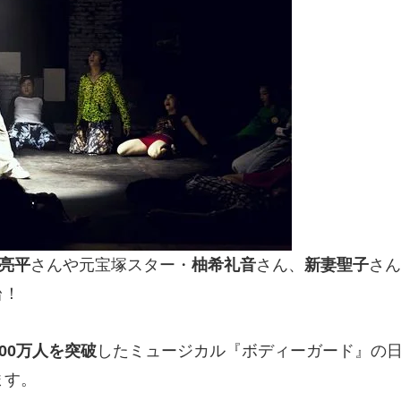
亮平
さんや元宝塚スター・
柚希礼音
さん、
新妻聖子
さん
台！
00万
人を突破
したミュージカル『ボディーガード』の日本
ます。