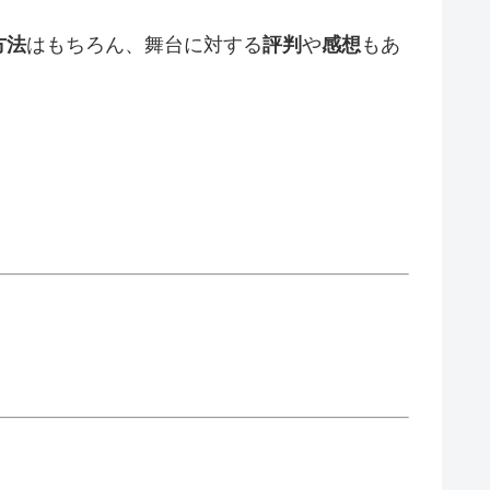
方法
はもちろん、舞台に対する
評判
や
感想
もあ