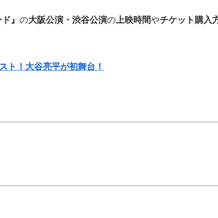
ード』
の
大阪公演・渋谷公演
の
上映時間
や
チケット購入
！
ャスト！大谷亮平が初舞台！