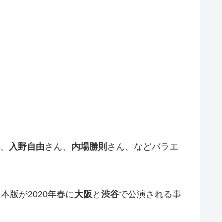
、
入野自由
さん、
内場勝則
さん、などバラエ
版が2020年春に
大阪
と
渋谷
で公演される事