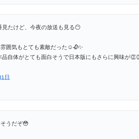
番見たけど、今夜の放送も見る😶
囲気もとても素敵だった☺️🥀✨
品自体がとても面白そうで日本版にもさらに興味が👏👏
31日
そうだぞ😳