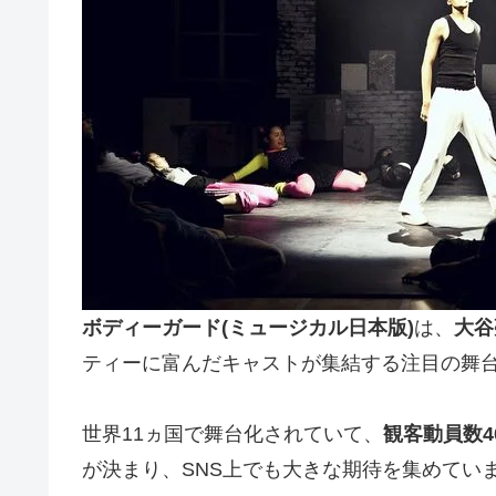
ボディーガード
(ミュージカル日本版)
は、
大谷
ティーに富んだキャストが集結する注目の舞
世界11ヵ国で舞台化されていて、
観客動員数
4
が決まり、SNS上でも大きな期待を集めてい