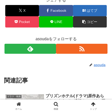
シェアする
X
Facebook
はてブ
Pocket
LINE
コピー
asoudaをフォローする
asouda
関連記事
プリズンホテル(ドラマ)原作あら
ドラマ・映画
すじとネタバレ感想！ココリコ田
中が浅田次郎作品で支配人を務め
ホーム
検索
トップ
るコメディストーリー
プリズンホテル(ドラマ)は2017年10月7日