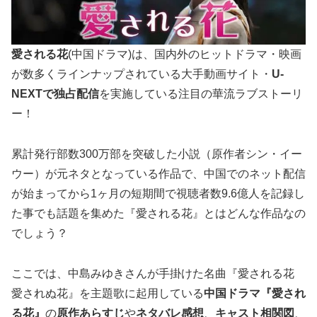
愛される花
(中国ドラマ)は、国内外のヒットドラマ・映画
が数多くラインナップされている大手動画サイト・
U-
NEXTで独占配信
を実施している注目の華流ラブストーリ
ー！
累計発行部数300万部を突破した小説（原作者シン・イー
ウー）が元ネタとなっている作品で、中国でのネット配信
が始まってから1ヶ月の短期間で視聴者数9.6億人を記録し
た事でも話題を集めた『愛される花』とはどんな作品なの
でしょう？
ここでは、中島みゆきさんが手掛けた名曲『愛される花
愛されぬ花』を主題歌に起用している
中国ドラマ『愛され
る花』
の
原作あらすじ
や
ネタバレ感想
、
キャスト相関図
、