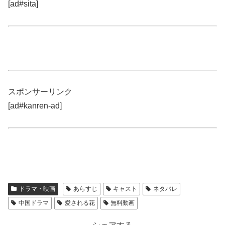
[ad#sita]
スポンサーリンク
[ad#kanren-ad]
ドラマ・映画
あらすじ
キャスト
ネタバレ
中国ドラマ
愛される花
無料動画