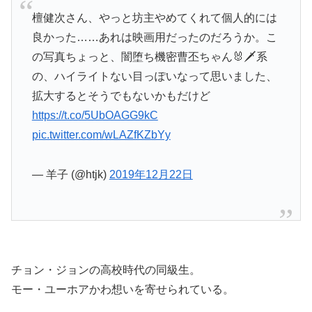
檀健次さん、やっと坊主やめてくれて個人的には
良かった……あれは映画用だったのだろうか。こ
の写真ちょっと、闇堕ち機密曹丕ちゃん🐰🗡️系
の、ハイライトない目っぽいなって思いました、
拡大するとそうでもないかもだけど
https://t.co/5UbOAGG9kC
pic.twitter.com/wLAZfKZbYy
— 羊子 (@htjk)
2019年12月22日
チョン・ジョンの高校時代の同級生。
モー・ユーホアかわ想いを寄せられている。