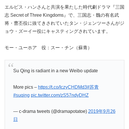
エルビス・ハンさんと共演を果たした時代劇ドラマ『三国
志 Secret of Three Kingdoms』で、三国志・魏の有名武
将・曹丕役に抜てきされていたタン・ジェンツーさんがジ
ョウ・ズーイー役にキャスティングされています。
モー・ユーホア 役：スー・チン（蘇青）
Su Qing is radiant in a new Weibo update
More pics –
https://t.co/IczyCHDMd3
#苏青
#suqing
pic.twitter.com/zS57ndyDHZ
— c-drama tweets (@dramapotatoe)
2019年9月26
日