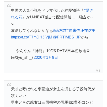
中国の人気小説をドラマ化した純愛物語『
#愛さ
れる花
』がU-NEXT独占で配信開始……独占か~
💦
放送してくれないかなぁ
#韩东君
#原来你还在这里
https://t.co/T7mDH3lVjM
@PRTIMES_JP
から
— やんやん『神龍』10/23 DATV日本初放送💛
(@3yu_shi_)
2020年1月9日
天才と呼ばれる李蘭迪が女主を演じる子役時代が
凄くいい
男主とその親友は三国機密の司馬懿x曹丕コンビ