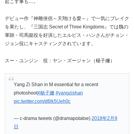
起こす事も…。
デビュー作『神雕侠侶～天翔ける愛～』で一気にブレイク
を果たし、『三国志 Secret of Three Kingdoms』では魏の
軍師・司馬懿役を好演したエルビス・ハンさんがチョン・
ジョン役にキャスティングされています。
スー・ユンジン 役：ヤン・ズージャン（楊子姍）
Yang Zi Shan in M essential for a recent
photoshoot
#杨子姗
#yangzishan
pic.twitter.com/d6lk5Ueh0c
— c-drama tweets (@dramapotatoe)
2018年2月9
日