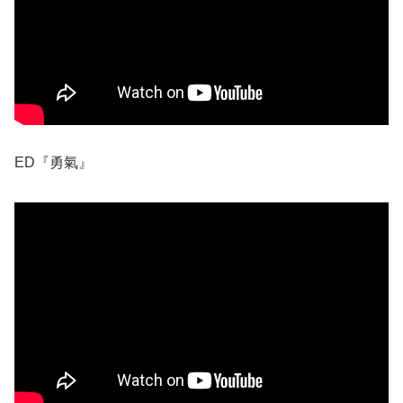
ED『勇氣』