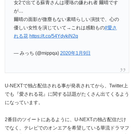
女2で出てる蘇青さんは瓔珞の嫌われ者 爾晴です
が…
爾晴の面影が微塵もない素晴らしい演技で、心の
優しい女性を演じていて→これは感動もの
#愛さ
れる花
https://t.co/54YdykiN2q
— みっち (@mippqa)
2020年1月9日
U-NEXTで独占配信される事が発表されてから、Twitter上
でも『愛される花』に関する話題がたくさん出てくるよう
になっています。
2番目のツイートにあるように、U-NEXTの独占配信だけ
でなく、テレビでのオンエアを希望している華流ドラマフ