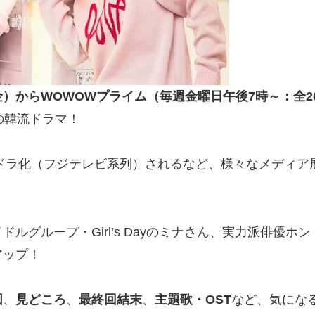
金）から
WOWOWプライム
（毎週金曜日午後7時～：全2
の韓流ドラマ！
連ドラ化（フジテレビ系列）されるなど、様々なメディ
ルグループ・Girl’s Dayのミナさん、実力派俳優
アップ！
図
、
見どころ
、
最終回結末
、
主題歌・OST
など、気にな