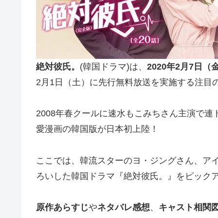
絶対彼氏。
(韓国ドラマ)は、
2020年2月7日（
2月1日（土）に先行無料放送を実施する注目
2008年春クールに速水もこみちさん主演で
愛漫画の韓国版が日本初上陸！
ここでは、韓流スターのヨ・ジングさん、アイド
ろいした韓国ドラマ『絶対彼氏。』をピック
原作あらすじ
や
ネタバレ感想
、
キャスト相関