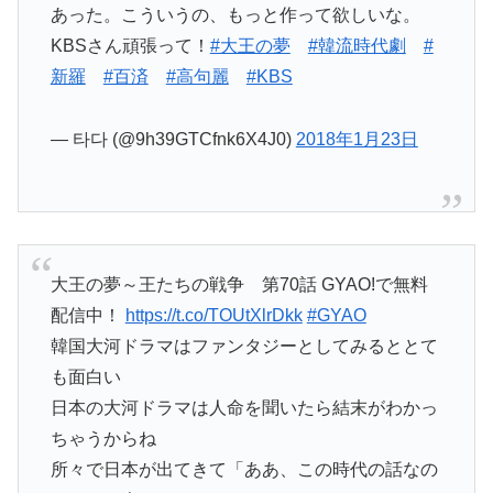
あった。こういうの、もっと作って欲しいな。
KBSさん頑張って！
#大王の夢
#韓流時代劇
#
新羅
#百済
#高句麗
#KBS
— 타다 (@9h39GTCfnk6X4J0)
2018年1月23日
大王の夢～王たちの戦争 第70話 GYAO!で無料
配信中！
https://t.co/TOUtXlrDkk
#GYAO
韓国大河ドラマはファンタジーとしてみるととて
も面白い
日本の大河ドラマは人命を聞いたら結末がわかっ
ちゃうからね
所々で日本が出てきて「ああ、この時代の話なの