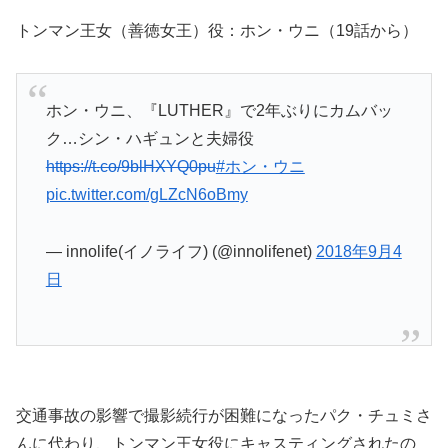
トンマン王女（善徳女王）役：ホン・ウニ（19話から）
ホン・ウニ、『LUTHER』で2年ぶりにカムバッ
ク…シン・ハギュンと夫婦役
https://t.co/9blHXYQ0pu
#ホン・ウニ
pic.twitter.com/gLZcN6oBmy
— innolife(イノライフ) (@innolifenet)
2018年9月4
日
交通事故の影響で撮影続行が困難になったパク・チュミさ
んに代わり、トンマン王女役にキャスティングされたの