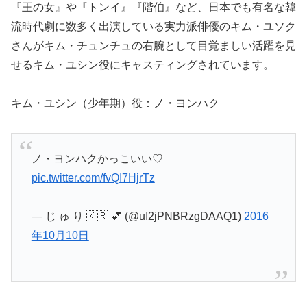
『王の女』や『トンイ』『階伯』など、日本でも有名な韓
流時代劇に数多く出演している実力派俳優のキム・ユソク
さんがキム・チュンチュの右腕として目覚ましい活躍を見
せるキム・ユシン役にキャスティングされています。
キム・ユシン（少年期）役：ノ・ヨンハク
ノ・ヨンハクかっこいい♡
pic.twitter.com/fvQI7HjrTz
— じ ゅ り 🇰🇷 💕 (@uI2jPNBRzgDAAQ1)
2016
年10月10日