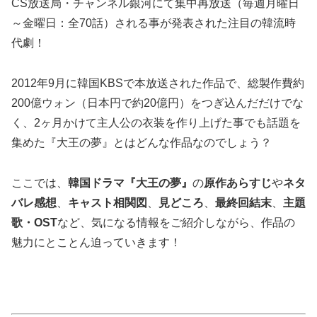
CS放送局・チャンネル銀河にて集中再放送（毎週月曜日
～金曜日：全70話）される事が発表された注目の韓流時
代劇！
2012年9月に韓国KBSで本放送された作品で、総製作費約
200億ウォン（日本円で約20億円）をつぎ込んだだけでな
く、2ヶ月かけて主人公の衣装を作り上げた事でも話題を
集めた『大王の夢』とはどんな作品なのでしょう？
ここでは、
韓国ドラマ『大王の夢』
の
原作あらすじ
や
ネタ
バレ感想
、
キャスト相関図
、
見どころ
、
最終回結末
、
主題
歌・OST
など、気になる情報をご紹介しながら、作品の
魅力にとことん迫っていきます！