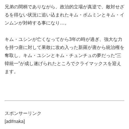
兄弟の間柄でありながら、政治的立場が真逆で、敵対せざ
るを得ない状況に追い込まれたキム・ボムミンとキム・イ
ンムンが対峙する事になり…。
キム・ユシンが亡くなってから3年の時が過ぎ、強大な力
を持つ唐に対して果敢に攻め入った新羅が唐から統治権を
奪取し、キム・ユシンとキム・チュンチュの夢だった“三
韓統一”が成し遂げられたところでクライマックスを迎え
ます。
スポンサーリンク
[ad#naka]