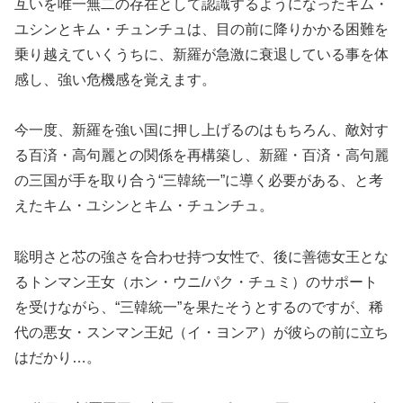
互いを唯一無二の存在として認識するようになったキム・
ユシンとキム・チュンチュは、目の前に降りかかる困難を
乗り越えていくうちに、新羅が急激に衰退している事を体
感し、強い危機感を覚えます。
今一度、新羅を強い国に押し上げるのはもちろん、敵対す
る百済・高句麗との関係を再構築し、新羅・百済・高句麗
の三国が手を取り合う“三韓統一”に導く必要がある、と考
えたキム・ユシンとキム・チュンチュ。
聡明さと芯の強さを合わせ持つ女性で、後に善徳女王とな
るトンマン王女（ホン・ウニ/パク・チュミ）のサポート
を受けながら、“三韓統一”を果たそうとするのですが、稀
代の悪女・スンマン王妃（イ・ヨンア）が彼らの前に立ち
はだかり…。