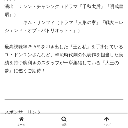
演出 ：シン・チャンソク（ドラマ『千秋太后』『明成皇
后』）
キム・サンフィ（ドラマ『人形の家』『戦友～レ
ジェンド・オブ・パトリオット～』）
最高視聴率25.5％を叩き出した『王と私』を手掛けている
ユ・ドンユンさんなど、韓流時代劇の代表作を担当した実
績を持つ腕利きのスタッフが一挙集結している『大王の
夢』に乞うご期待！
スポンサーリンク
[ad#sita]
ホーム
検索
トップ