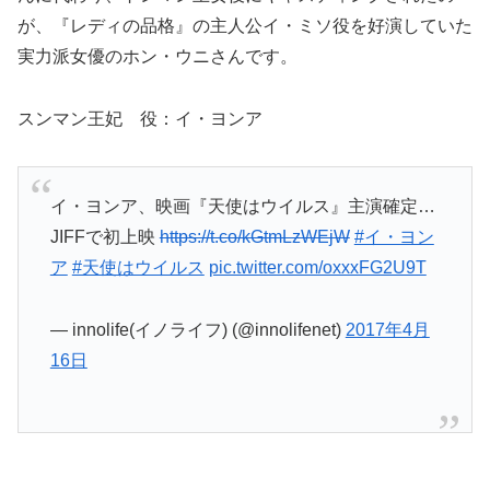
が、『レディの品格』の主人公イ・ミソ役を好演していた
実力派女優のホン・ウニさんです。
スンマン王妃 役：イ・ヨンア
イ・ヨンア、映画『天使はウイルス』主演確定…
JIFFで初上映
https://t.co/kGtmLzWEjW
#イ・ヨン
ア
#天使はウイルス
pic.twitter.com/oxxxFG2U9T
— innolife(イノライフ) (@innolifenet)
2017年4月
16日