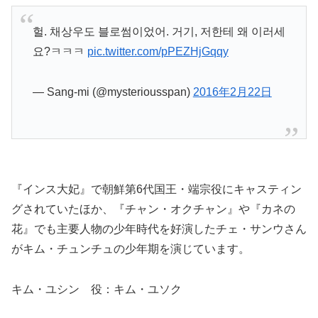
헐. 채상우도 블로썸이었어. 거기, 저한테 왜 이러세
요?ㅋㅋㅋ
pic.twitter.com/pPEZHjGqqy
— Sang-mi (@mysteriousspan)
2016年2月22日
『インス大妃』で朝鮮第6代国王・端宗役にキャスティン
グされていたほか、『チャン・オクチャン』や『カネの
花』でも主要人物の少年時代を好演したチェ・サンウさん
がキム・チュンチュの少年期を演じています。
キム・ユシン 役：キム・ユソク