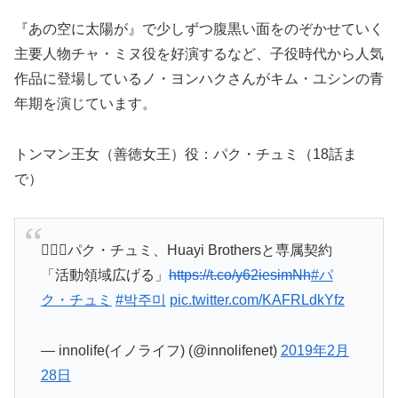
『あの空に太陽が』で少しずつ腹黒い面をのぞかせていく
主要人物チャ・ミヌ役を好演するなど、子役時代から人気
作品に登場しているノ・ヨンハクさんがキム・ユシンの青
年期を演じています。
トンマン王女（善徳女王）役：パク・チュミ（18話ま
で）
🙋🏻‍♀️パク・チュミ、Huayi Brothersと専属契約
「活動領域広げる」
https://t.co/y62iesimNh
#パ
ク・チュミ
#박주미
pic.twitter.com/KAFRLdkYfz
— innolife(イノライフ) (@innolifenet)
2019年2月
28日