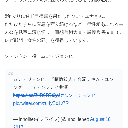
6年ぶりに連ドラ復帰を果たしたソン・ユナさん。
ただひたすらに愛息を守り続けるなど、母性愛あふれる主
人公を見事に演じ切り、百想芸術大賞・最優秀演技賞（テ
レビ部門・女性の部）を獲得しています。
ソ・ジウン 役：ムン・ジョンヒ
ムン・ジョンヒ、『暗数殺人』合流…キム・ユン
ソク、チュ・ジフンと共演
https://t.co/ZxR6R7t0yJ
#ムン・ジョンヒ
pic.twitter.com/zu4yEc1v7R
— innolife(イノライフ) (@innolifenet)
August 18,
2017