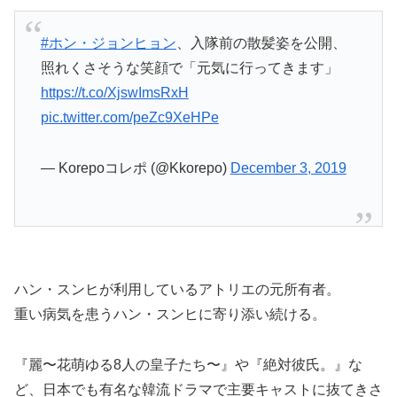
#ホン・ジョンヒョン
、入隊前の散髪姿を公開、
照れくさそうな笑顔で「元気に行ってきます」
https://t.co/XjswImsRxH
pic.twitter.com/peZc9XeHPe
— Korepoコレポ (@Kkorepo)
December 3, 2019
ハン・スンヒが利用しているアトリエの元所有者。
重い病気を患うハン・スンヒに寄り添い続ける。
『麗〜花萌ゆる8人の皇子たち〜』や『絶対彼氏。』な
ど、日本でも有名な韓流ドラマで主要キャストに抜てきさ