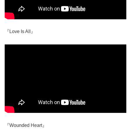
『Love Is All』
『Wounded Heart』