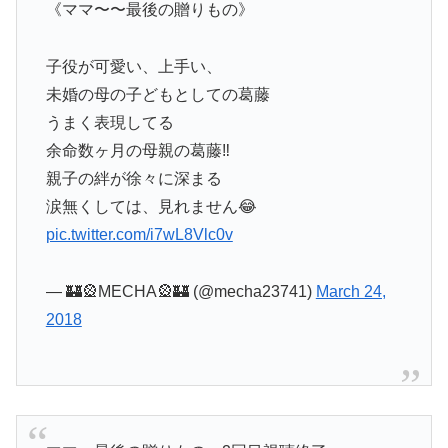
《ママ〜〜最後の贈りもの》
子役が可愛い、上手い、
未婚の母の子どもとしての葛藤
うまく表現してる
余命数ヶ月の母親の葛藤‼️
親子の絆が徐々に深まる
涙無くしては、見れません😂
pic.twitter.com/i7wL8Vlc0v
— 🏰🎡MECHA🎡🏰 (@mecha23741)
March 24,
2018