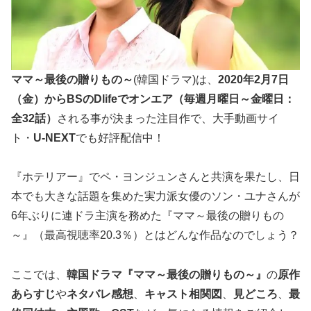
ママ～最後の贈りもの～
(韓国ドラマ)は、
2020年2月7日
（金）からBSの
Dlife
でオンエア（毎週月曜日～金曜日：
全32話）
される事が決まった注目作で、大手動画サイ
ト・
U-NEXT
でも好評配信中！
『ホテリアー』でペ・ヨンジュンさんと共演を果たし、日
本でも大きな話題を集めた実力派女優のソン・ユナさんが
6年ぶりに連ドラ主演を務めた『ママ～最後の贈りもの
～』（最高視聴率20.3％）とはどんな作品なのでしょう？
ここでは、
韓国ドラマ『ママ～最後の贈りもの～』
の
原作
あらすじ
や
ネタバレ感想
、
キャスト相関図
、
見どころ
、
最