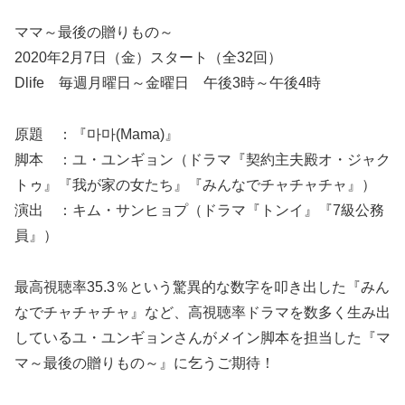
ママ～最後の贈りもの～
2020年2月7日（金）スタート（全32回）
Dlife 毎週月曜日～金曜日 午後3時～午後4時
原題 ：『마마(Mama)』
脚本 ：ユ・ユンギョン（ドラマ『契約主夫殿オ・ジャク
トゥ』『我が家の女たち』『みんなでチャチャチャ』）
演出 ：キム・サンヒョプ（ドラマ『トンイ』『7級公務
員』）
最高視聴率35.3％という驚異的な数字を叩き出した『みん
なでチャチャチャ』など、高視聴率ドラマを数多く生み出
しているユ・ユンギョンさんがメイン脚本を担当した『マ
マ～最後の贈りもの～』に乞うご期待！