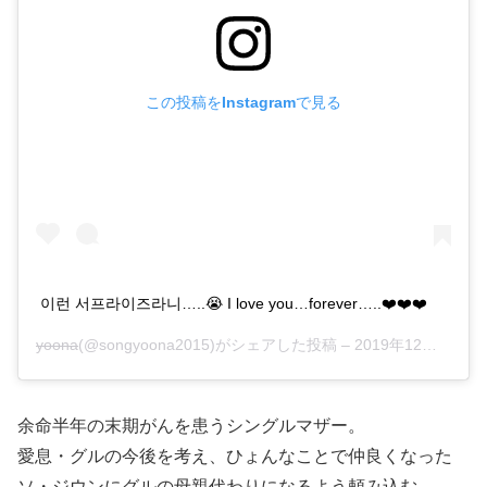
この投稿をInstagramで見る
이런 서프라이즈라니…..😭 I love you…forever…..❤️❤️❤️
yoona
(@songyoona2015)がシェアした投稿 –
2019年12月月8日午前9時39分PST
余命半年の末期がんを患うシングルマザー。
愛息・グルの今後を考え、ひょんなことで仲良くなった
ソ・ジウンにグルの母親代わりになるよう頼み込む。