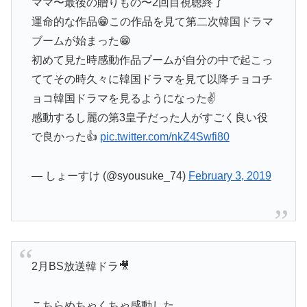
ママ〜最後の贈りもの〜2回目視聴終了
運命的な作品😁この作品を見て第二次韓国ドラマ
ブームが始まった😁
初めて見た時感動作品ブームが自分の中で起こっ
ててその時久々に韓国ドラマを見て以降チョコチ
ョコ韓国ドラマを見るようになった✌️
感動するし麗の第3皇子だった人がすごく良い役
で良かった👍
pic.twitter.com/nkZ4Swfi80
— しょーすけ (@syousuke_74)
February 3, 2019
2月BS放送韓ドラ🎥
こちらめちゃくちゃ感動した