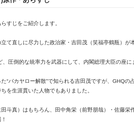
あらすじをご紹介します。
の立て直しに尽力した政治家・吉田茂（笑福亭鶴瓶）が
ど、圧倒的な統率力を武器にして、内閣総理大臣の座に
た“バカヤロー解散”で知られる吉田茂ですが、GHQの
持ちを生涯貫いた人物でもありました。
生田斗真）はもちろん、田中角栄（前野朋哉）・佐藤栄
場！