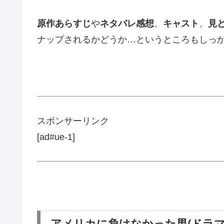
原作あらすじ
や
ネタバレ感想
、
キャスト
、
見
ナップされるかどうか…というところもしっ
スポンサーリンク
[ad#ue-1]
アメリカに負けなかった男(ドラマ