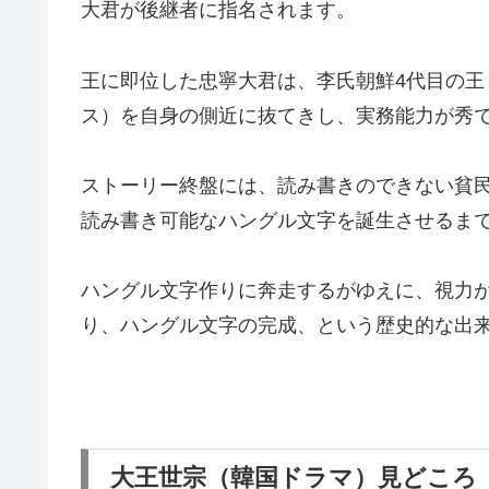
大君が後継者に指名されます。
王に即位した忠寧大君は、李氏朝鮮4代目の
ス）を自身の側近に抜てきし、実務能力が秀
ストーリー終盤には、読み書きのできない貧
読み書き可能なハングル文字を誕生させるま
ハングル文字作りに奔走するがゆえに、視力
り、ハングル文字の完成、という歴史的な出
大王世宗（韓国ドラマ）見どころ