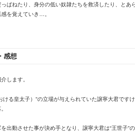
突っぱねたり、身分の低い奴隷たちを救済したり、とあ
悪感を覚えていき…。
・感想
紹介します。
おける皇太子）”の立場が与えられていた譲寧大君です
落。
を出動させた事が決め手となり、譲寧大君は“王世子”