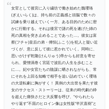
女官として後宮に入り繍坊で働き始めた魏瓔珞
(ぎえいらく)は、持ち前の正義感と頭脳で数々の
試練を乗り越えていく一方、ある目的のために密
かに行動する。それは後宮で謎の死を遂げた姉の
死の真相を突き止めることであった…。彼女は富
察(フチャ)皇后の弟・傅恒(ふこう)を犯人と疑い近
づくが、意に反して彼に惹かれていく。同時に、
思いがけず乾隆(けんりゅう)帝からも好意を寄せ
られ、愛憎渦巻く宮廷で波乱の人生を歩むこと
に…。妃や女官たちの陰謀に晒されながらも、常
にそれを上回る知略で相手を追い詰めていく瓔珞
の大逆転劇に胸がすく！ 異例の大出世を果たす彼
女のサクセス・ストーリーは、従来の時代劇の枠
を超えた痛快さだと大反響を呼び、“やられたら
やり返す”不屈のヒロイン像は女性版“半沢直樹”と