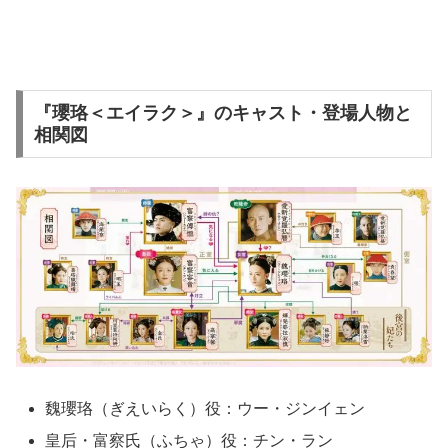
『瓔珞＜エイラク＞』のキャスト・登場人物と
相関図
魏瓔珞（ぎえいらく）役：ウー・ジンイェン
皇后・富察氏（ふちゃ）役：チン・ラン