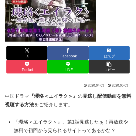
X
Facebook
はてブ
Pocket
LINE
コピー
2020.04.03
2020.05.03
中国ドラマ
『瓔珞＜エイラク＞』
の
見逃し配信動画を無料
視聴する方法
をご紹介します。
『瓔珞＜エイラク＞』、第1話見逃したぁ！再放送や
無料で初回から見られるサイトってあるかな？