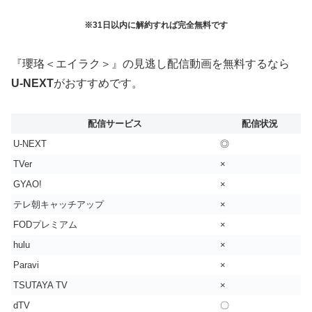
※31日以内に解約すれば完全無料です
『瓔珞＜エイラク＞』の見逃し配信動画を無料するなら
U-NEXT
がおすすめです。
配信サービス
配信状況
U-NEXT
◎
TVer
×
GYAO!
×
テレ朝キャッチアップ
×
FODプレミアム
×
hulu
×
Paravi
×
TSUTAYA TV
×
dTV
〇