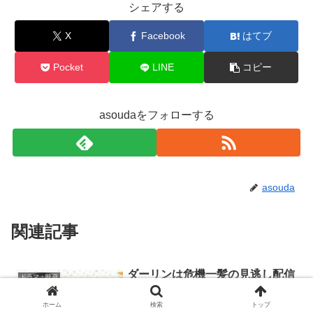
シェアする
X
Facebook
はてブ
Pocket
LINE
コピー
asoudaをフォローする
asouda
関連記事
ダーリンは危機一髪の見逃し配信
ドラマ・映画
動画を無料視聴する方法！再放送
はいつ？
ホーム
検索
トップ