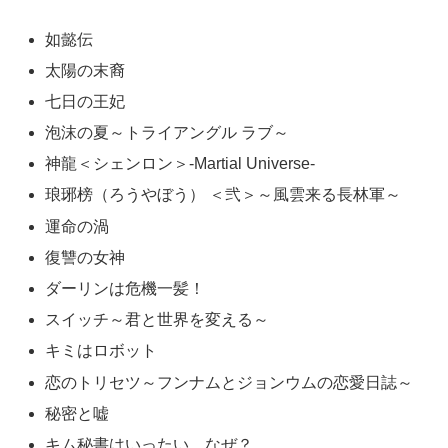
如懿伝
太陽の末裔
七日の王妃
泡沫の夏～トライアングル ラブ～
神龍＜シェンロン＞-Martial Universe-
琅琊榜（ろうやぼう） ＜弐＞～風雲来る長林軍～
運命の渦
復讐の女神
ダーリンは危機一髪！
スイッチ～君と世界を変える～
キミはロボット
恋のトリセツ～フンナムとジョンウムの恋愛日誌～
秘密と嘘
キム秘書はいったい、なぜ？