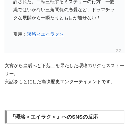
評された。二転三転するミステリーの行方、一筋
縄ではいかない三角関係の恋愛など、ドラマチッ
クな展開から一瞬たりとも目が離せない！
引用：
瓔珞＜エイラク＞
女官から皇后へと下剋上を果たした瓔珞のサクセスストー
リー。
実話をもとにした痛快歴史エンターテイメントです。
『瓔珞＜エイラク＞』へのSNSの反応