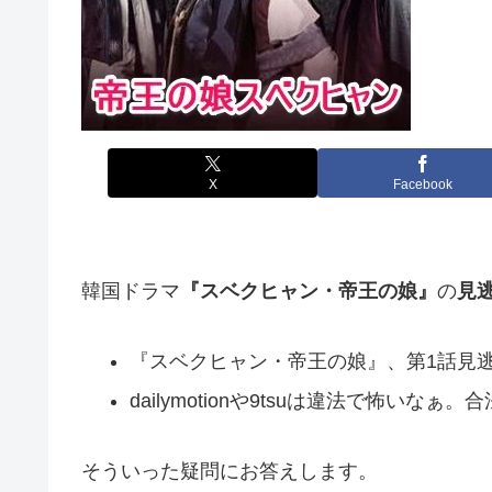
X
Facebook
韓国ドラマ
『スベクヒャン・帝王の娘』
の
見
『スベクヒャン・帝王の娘』、第1話見
dailymotionや9tsuは違法で怖
そういった疑問にお答えします。