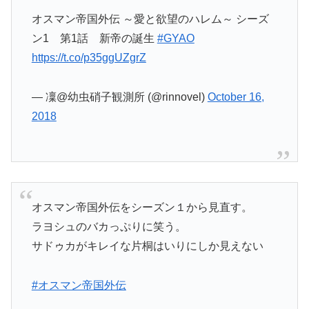
オスマン帝国外伝 ～愛と欲望のハレム～ シーズ
ン1 第1話 新帝の誕生
#GYAO
https://t.co/p35ggUZgrZ
— 凜@幼虫硝子観測所 (@rinnovel)
October 16,
2018
オスマン帝国外伝をシーズン１から見直す。
ラヨシュのバカっぷりに笑う。
サドゥカがキレイな片桐はいりにしか見えない
#オスマン帝国外伝