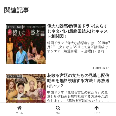
関連記事
偉大な誘惑者(韓国ドラマ)あらす
ドラマ・映画
じネタバレ(最終回結末)とキャス
ト相関図！
韓国ドラマ『偉大な誘惑者』は、2019年7
月2日（火）からBS11にて全20話構成で
オンエア（毎週月曜日～金曜日）される
事が決まったほか、動画サイト・U-NEXT
でも見逃し配信を実施している注目作！5
人組K-POPガールズグループ・Red ...
2019.06.17
花散る宮廷の女たちの見逃し配信
ドラマ・映画
動画を無料視聴する方法！再放送
はいつ？
中国ドラマ『花散る宮廷の女たち』の見
逃し配信動画を無料視聴する方法をご紹
介します。 『花散る宮廷の女たち』、第
1話見逃したぁ！再放送や無料で初回から
見られるサイトってあるかな？
dailymotionや9tsuは違法で怖いなぁ。合
ホーム
検索
トップ