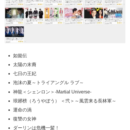
如懿伝
太陽の末裔
七日の王妃
泡沫の夏～トライアングル ラブ～
神龍＜シェンロン＞-Martial Universe-
琅琊榜（ろうやぼう） ＜弐＞～風雲来る長林軍～
運命の渦
復讐の女神
ダーリンは危機一髪！