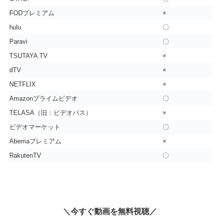
FODプレミアム
×
hulu
〇
Paravi
〇
TSUTAYA TV
×
dTV
×
NETFLIX
×
Amazonプライムビデオ
〇
TELASA（旧：ビデオパス）
×
ビデオマーケット
〇
Abemaプレミアム
×
RakutenTV
〇
＼今すぐ動画を無料視聴／