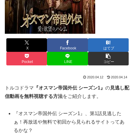
X
Facebook
はてブ
Pocket
LINE
コピー
2020.04.12
2020.04.14
トルコドラマ
『オスマン帝国外伝 シーズン1』
の
見逃し配
信動画を無料視聴する方法
をご紹介します。
『オスマン帝国外伝 シーズン1』、第1話見逃した
ぁ！再放送や無料で初回から見られるサイトってあ
るかな？