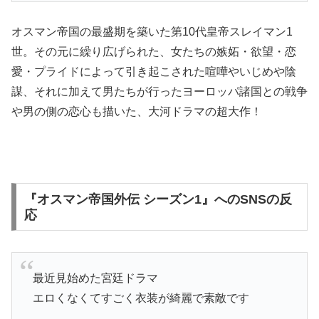
オスマン帝国の最盛期を築いた第10代皇帝スレイマン1
世。その元に繰り広げられた、女たちの嫉妬・欲望・恋
愛・プライドによって引き起こされた喧嘩やいじめや陰
謀、それに加えて男たちが行ったヨーロッパ諸国との戦争
や男の側の恋心も描いた、大河ドラマの超大作！
『オスマン帝国外伝 シーズン1』へのSNSの反
応
最近見始めた宮廷ドラマ
エロくなくてすごく衣装が綺麗で素敵です