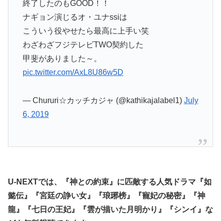
終了したのもGOOD！！
ナギョン演じるオ・ユナssiは
こういう役やせたら最高に上手い笑
わざわざフジテレビTWO契約した
甲斐がありました～。
pic.twitter.com/AxL8U86w5D
— Chururi☆カッチカジャ (@kathikajalabel1)
July
6, 2019
U-NEXTでは、『神との約束』に匹敵する人気ドラマ『如
懿伝』『宮廷の諍い女』『琅琊榜』『寵妃の秘密』『神
龍』『七日の王妃』『雲が描いた月明かり』『シンイ』な