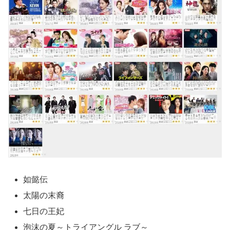
如懿伝
太陽の末裔
七日の王妃
泡沫の夏～トライアングル ラブ～