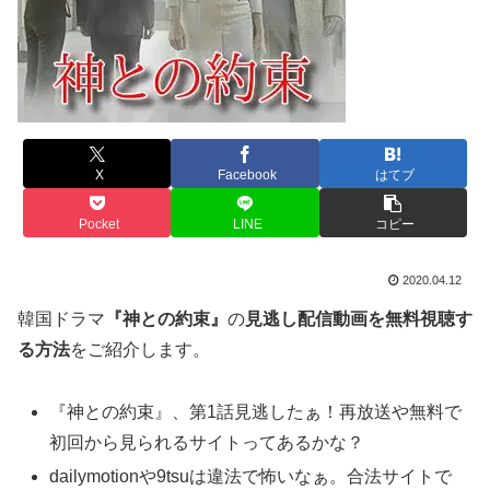
X
Facebook
はてブ
Pocket
LINE
コピー
2020.04.12
韓国ドラマ
『神との約束』
の
見逃し配信動画を無料視聴す
る方法
をご紹介します。
『神との約束』、第1話見逃したぁ！再放送や無料で
初回から見られるサイトってあるかな？
dailymotionや9tsuは違法で怖いなぁ。合法サイトで