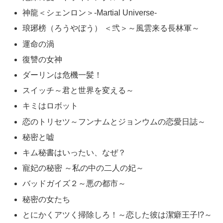
神龍＜シェンロン＞-Martial Universe-
琅琊榜（ろうやぼう） ＜弐＞～風雲来る長林軍～
運命の渦
復讐の女神
ダーリンは危機一髪！
スイッチ～君と世界を変える～
キミはロボット
恋のトリセツ～フンナムとジョンウムの恋愛日誌～
秘密と嘘
キム秘書はいったい、なぜ？
寵妃の秘密 ～私の中の二人の妃～
バッドガイズ２～悪の都市～
秘密の女たち
とにかくアツく掃除しろ！～恋した彼は潔癖王子!?～