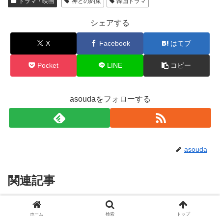
ドラマ・映画
神との約束
韓国ドラマ
シェアする
X
Facebook
はてブ
Pocket
LINE
コピー
asoudaをフォローする
asouda
関連記事
秘密と嘘(韓国ドラマ)あらすじネ
ドラマ・映画
ホーム
検索
トップ