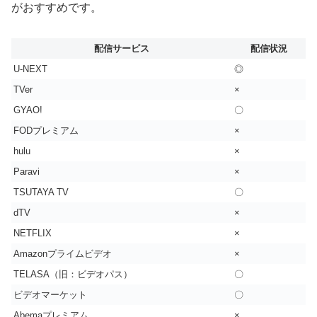
がおすすめです。
配信サービス
配信状況
U-NEXT
◎
TVer
×
GYAO!
〇
FODプレミアム
×
hulu
×
Paravi
×
TSUTAYA TV
〇
dTV
×
NETFLIX
×
Amazonプライムビデオ
×
TELASA（旧：ビデオパス）
〇
ビデオマーケット
〇
Abemaプレミアム
×