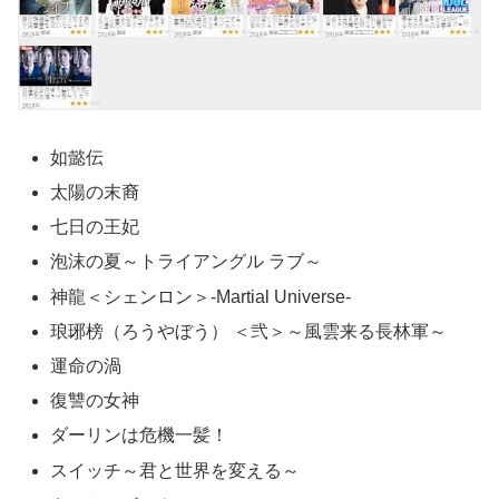
如懿伝
太陽の末裔
七日の王妃
泡沫の夏～トライアングル ラブ～
神龍＜シェンロン＞-Martial Universe-
琅琊榜（ろうやぼう） ＜弐＞～風雲来る長林軍～
運命の渦
復讐の女神
ダーリンは危機一髪！
スイッチ～君と世界を変える～