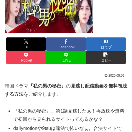
X
Facebook
はてブ
Pocket
LINE
コピー
2020.05.03
韓国ドラマ
『私の男の秘密』
の
見逃し配信動画を無料視聴
する方法
をご紹介します。
『私の男の秘密』、第1話見逃したぁ！再放送や無料
で初回から見られるサイトってあるかな？
dailymotionや9tsuは違法で怖いなぁ。合法サイトで