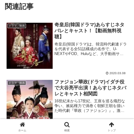
関連記事
奇皇后(韓国ドラマ)あらすじネタ
ドラマ・映画
バレとキャスト！【動画無料視
聴】
奇皇后(韓国ドラマ)は、韓流時代劇連ドラ
を代表する全51話構成の名作で、U-
NEXTやFOD、Huluなど、大手動画サイ
トで配信されているほか、2020年3月21
日（土）からテレ玉にて再放送（毎週土
曜日）される事が決定！最高視聴率
29.2％...
2020.03.08
ファジョン華政(ドラマ)イダチ役
ドラマ・映画
で大谷亮平出演！あらすじネタバ
レとキャスト相関図
16世紀末から17世紀、王座を巡る熾烈な
争い、嫉妬権力で渦巻く朝鮮王朝を描い
た時代劇『華政（ファジョン）』。激動
の時代に身分を奪われ翻弄する王女の生
涯を描いた注目のドラマです。 2016年
10月から放送されていたドラマ『逃げる
は恥だが役に立...
2017.02.03
2020.04.09
ホーム
検索
トップ