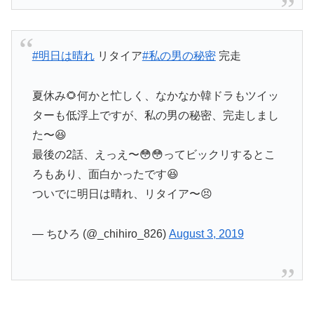
#明日は晴れ
リタイア
#私の男の秘密
完走
夏休み🌻何かと忙しく、なかなか韓ドラもツイッ
ターも低浮上ですが、私の男の秘密、完走しまし
た〜😆
最後の2話、えっえ〜😳😳ってビックリするとこ
ろもあり、面白かったです😆
ついでに明日は晴れ、リタイア〜😣
— ちひろ (@_chihiro_826)
August 3, 2019