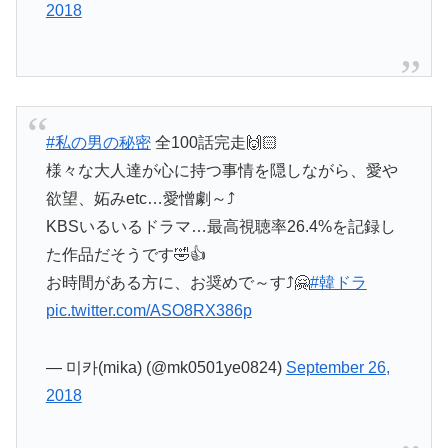
2018
#私の男の秘密
全100話完走🙌🏻
様々な大人達が心に持つ事情を隠しながら、愛や
欲望、妬みetc…愛憎劇～⤴
KBSいるいるドラマ…最高視聴率26.4%を記録し
た作品だそうです🤣👍
お時間がある方に、お奨めで～す⤴🤗
#韓ドラ
pic.twitter.com/ASO8RX386p
— 미카(mika) (@mk0501ye0824)
September 26,
2018