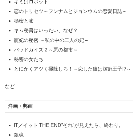
キミはロボット
恋のトリセツ～フンナムとジョンウムの恋愛日誌～
秘密と嘘
キム秘書はいったい、なぜ？
寵妃の秘密 ～私の中の二人の妃～
バッドガイズ２～悪の都市～
秘密の女たち
とにかくアツく掃除しろ！～恋した彼は潔癖王子!?～
など
洋画・邦画
IT／イット THE END”それ”が見えたら、終わり。
銀魂