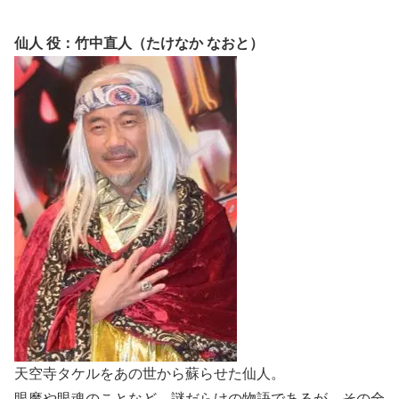
仙人 役：竹中直人（たけなか なおと）
天空寺タケルをあの世から蘇らせた仙人。
眼魔や眼魂のことなど、謎だらけの物語であるが、その全