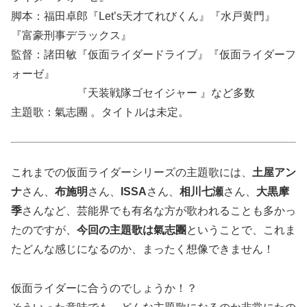
脚本：福田卓郎『Let’s天才てれびくん』『水戸黄門』
『富豪刑事デラックス』
監督：諸田敏『仮面ライダードライブ』『仮面ライダーフ
ォーゼ』
『天装戦隊ゴセイジャー 』など多数
主題歌：氣志團 。タイトルは未定。
これまでの仮面ライダーシリーズの主題歌には、
土屋アン
ナ
さん、
布施明
さん、
ISSA
さん、
相川七瀬
さん、
大黒摩
季
さんなど、芸能界でも有名な方が歌われることも多かっ
たのですが、
今回の主題歌は
氣志團
ということで、これま
たどんな感じになるのか、まったく想像できません！
仮面ライダーに合うのでしょうか！？