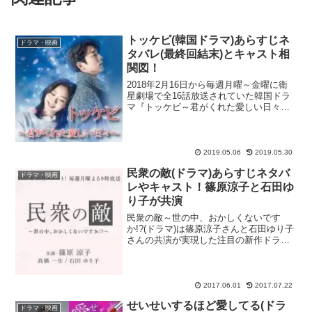
トッケビ(韓国ドラマ)あらすじネ
ドラマ・映画
タバレ(最終回結末)とキャスト相
関図！
2018年2月16日から毎週月曜～金曜に衛
星劇場で全16話放送されていた韓国ドラ
マ『トッケビ～君がくれた愛しい日々
～』を紹介します！（2019年5月
AbemaTVにて一部無料にて放送中） D-
LIFEにて2019年6月18日（火）から再
放...
2019.05.06
2019.05.30
民衆の敵(ドラマ)あらすじネタバ
ドラマ・映画
レやキャスト！篠原涼子と石田ゆ
り子が共演
民衆の敵～世の中、おかしくないです
か!?(ドラマ)は篠原涼子さんと石田ゆり子
さんの共演が実現した注目の新作ドラ
マ！篠原涼子さんと石田ゆり子さんとい
えば、アラフォー・アラフィフ世代の女
性から絶大な支持を得ている事でも有名
ですけど、そんな2人が...
2017.06.01
2017.07.22
せいせいするほど愛してる(ドラ
ドラマ・映画