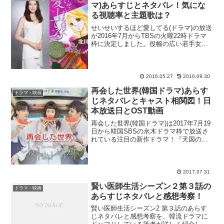
マ)あらすじとネタバレ！気にな
る視聴率と主題歌は？
せいせいするほど愛してる(ドラマ)の放送
が2016年7月からTBSの火曜22時ドラマ
枠に決定しました。役幅の広い若手女
優・武井咲さんが主演を務め、相手役に
滝沢秀明さんを起用する事が発表され、
大きな話題になっています。ドラマ『せ
いせいするほど...
2016.05.27
2016.09.30
再会した世界(韓国ドラマ)あらす
ドラマ・映画
じネタバレとキャスト相関図！日
本放送日とOST動画
再会した世界(韓国ドラマ)は2017年7月19
日から韓国SBSの水木ドラマ枠で放送さ
れている注目の新作ドラマ！『天国の階
段』や『美男ですね』など、数多くの人
気ドラマを生み出している韓国SBSが送
り出す2017年夏ドラマ『再会した世
界』。12...
2017.07.31
賢い医師生活シーズン２第３話の
ドラマ・映画
あらすじネタバレと感想考察！
賢い医師生活シーズン2 第３話のあらす
じネタバレと感想考察を、韓流ドラマに