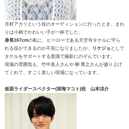
月村アカリという役のオーディションに行ったとき、まわ
りは小柄でかわいい子が一杯でした。
身長
167cm
の私に、ヒーローである天空寺タケルに守ら
れる役ができるのか不安になりましたが、
リケジョ
として
タケルをサポートする意識で撮影にのぞんでいます。
現場の雰囲気も、竹中直人さんや 柳 喬之さんが盛り上げ
てくれて、すごく楽しい現場になっています。
仮面ライダースペクター(深海マコト)役 山本涼介