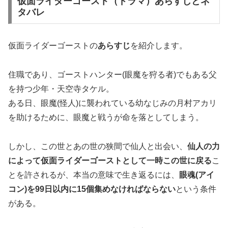
仮面ライダーゴースト（ドラマ）あらすじとネ
タバレ
仮面ライダーゴーストの
あらすじ
を紹介します。
住職であり、ゴーストハンター(眼魔を狩る者)でもある父
を持つ少年・天空寺タケル。
ある日、眼魔(怪人)に襲われている幼なじみの月村アカリ
を助けるために、眼魔と戦うが
命を落としてしまう
。
しかし、この世とあの世の狭間で仙人と出会い、
仙人の力
によって仮面ライダーゴーストとして一時この世に戻る
こ
とを許されるが、本当の意味で生き返るには、
眼魂(アイ
コン)を99日以内に15個集めなければならない
という条件
がある。