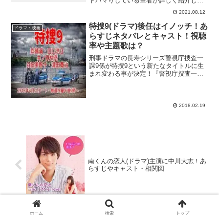
ドハマりしている筆者が詳しく紹介しま
す。賢い医師生活シーズン2 第３話のあ
2021.08.12
らすじネタバレ病室前で激しく議論し合
う、患者家族とチュ・ミナ。自然分娩に
特捜9(ドラマ)後任はイノッチ！あ
ドラマ・映画
こだわる姑と夫に対し...
らすじネタバレとキャスト！視聴
率や主題歌は？
刑事ドラマの長寿シリーズ警視庁捜査一
課9係が特捜9という新たなタイトルに生
まれ変わる事が決定！『警視庁捜査一課9
係』の主人公・加納倫太郎役を演じてい
た渡瀬恒彦さんが2017年3月に亡くなり、
シリーズの打ち切りが噂されていました
が、井ノ原快彦...
2018.02.19
南くんの恋人(ドラマ)主演に中川大志！あ
らすじやキャスト・相関図
ホーム
検索
トップ