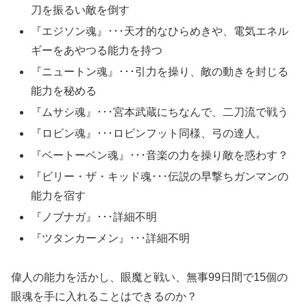
刀を振るい敵を倒す
『エジソン魂』･･･天才的なひらめきや、電気エネル
ギーをあやつる能力を持つ
『ニュートン魂』･･･引力を操り、敵の動きを封じる
能力を秘める
『ムサシ魂』･･･宮本武蔵にちなんで、二刀流で戦う
『ロビン魂』･･･ロビンフット同様、弓の達人。
『ベートーベン魂』･･･音楽の力を操り敵を惑わす？
『ビリー・ザ・キッド魂･･･伝説の早撃ちガンマンの
能力を宿す
『ノブナガ』･･･詳細不明
『ツタンカーメン』･･･詳細不明
偉人の能力を活かし、眼魔と戦い、無事
99日間で15個の
眼魂を手に入れる
ことはできるのか？