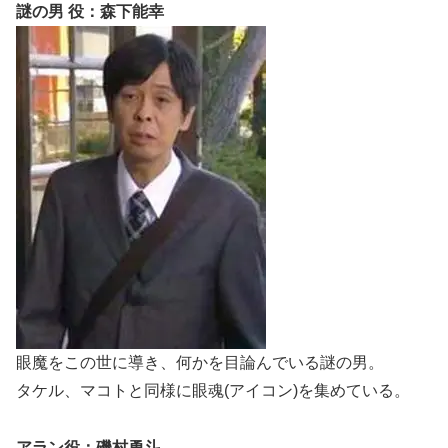
謎の男 役：森下能幸
眼魔をこの世に導き、何かを目論んでいる謎の男。
タケル、マコトと同様に眼魂(アイコン)を集めている。
アラン役：磯村勇斗