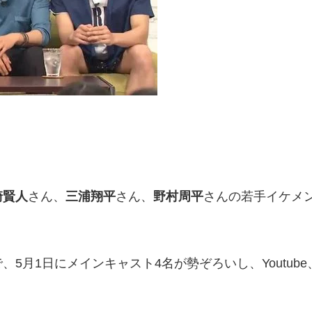
崎賢人
さん、
三浦翔平
さん、
野村周平
さんの若手イケメ
月1日にメインキャスト4名が勢ぞろいし、Youtube、