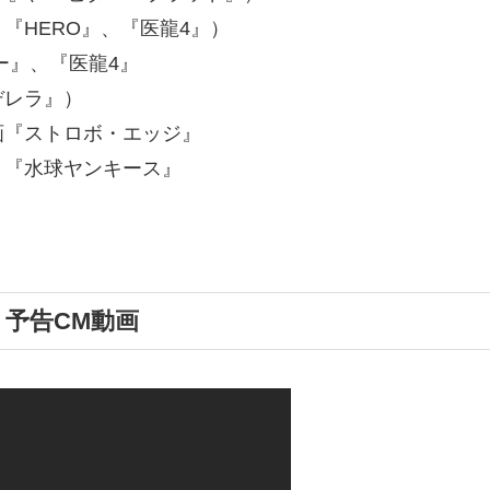
ERO』、『医龍4』）
』、『医龍4』
ラ』）
『ストロボ・エッジ』
、『水球ヤンキース』
予告CM動画