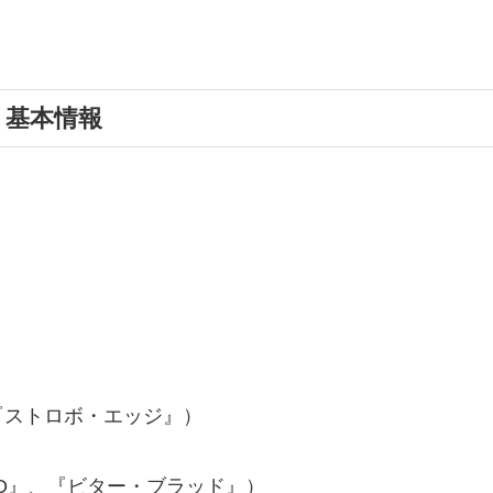
）基本情報
ストロボ・エッジ』）
O』、『ビター・ブラッド』）