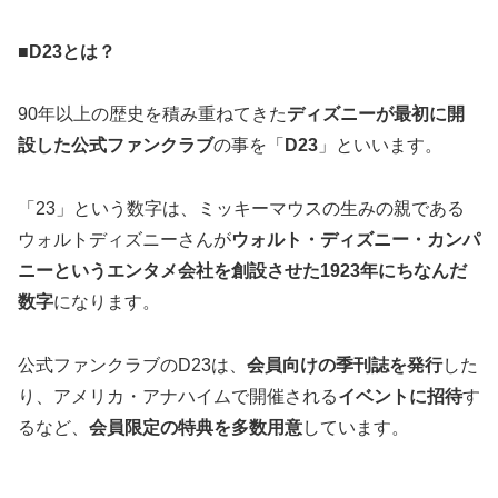
■D23とは？
90年以上の歴史を積み重ねてきた
ディズニーが最初に開
設した公式ファンクラブ
の事を「
D23
」といいます。
「23」という数字は、ミッキーマウスの生みの親である
ウォルトディズニーさんが
ウォルト・ディズニー・カンパ
ニーというエンタメ会社を創設させた1923年にちなんだ
数字
になります。
公式ファンクラブのD23は、
会員向けの季刊誌を発行
した
り、アメリカ・アナハイムで開催される
イベントに招待
す
るなど、
会員限定の特典を多数用意
しています。