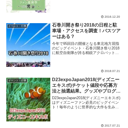
勢ぞろいする大規模イベント！『べっぴ
んさん』は芳根京子さんが演じるヒロイ
ン・坂東すみれをはじめとする女性4人が
活躍する姿を描く...
2016.12.20
石巻川開き祭り2018の日程と駐
イベント・行事
車場・アクセスを調査！バスツア
ーはある？
今年で95回目の開催となる東北地方屈指
のビッグイベント・石巻川開き祭り2018
に航空自衛隊が誇る精鋭アクロバットチ
ーム・ブルーインパルスの参戦が決定！
2017年の石巻川開き祭りにもブルーイン
パルスの来場が決まっていたのですが、
悪天候に見舞わ...
2018.07.21
D23expoJapan2018(ディズニー
イベント・行事
エキスポ)チケット値段や応募方
法と抽選結果。グッズやプログラ
ム情報も
D23expoJapan2018(ディズニーエキスポ)
はディズニーファン必見のビッグイベン
ト！毎年のように世界的な大作を生み出
しているディズニーですが、2017年も
『モアナと伝説の海』や『カーズ/クロス
ロード』などの作品を発表し、話題を集
め...
2017.07.21