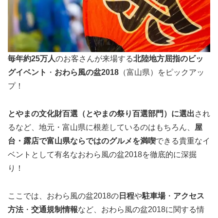
毎年約
25
万人
のお客さんが来場する
北陸地方屈指のビッ
グイベント
・
おわら風の盆2018
（富山県）をピックアッ
プ！
とやまの文化財百選（とやまの祭り百選部門）
に選出
され
るなど、地元・富山県に根差しているのはもちろん、
屋
台・露店で富山県ならではのグルメを満喫
できる貴重なイ
ベントとして有名なおわら風の盆2018を徹底的に深掘
り！
ここでは、おわら風の盆2018の
日程
や
駐車場
・
アクセス
方法
・
交通規制情報
など、おわら風の盆2018に関する情