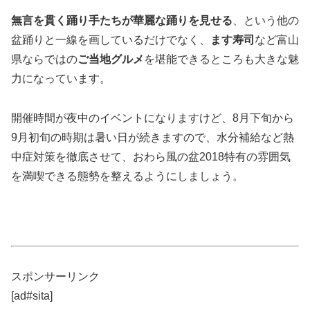
無言を貫く踊り手たちが華麗な踊りを見せる
、という他の
盆踊りと一線を画しているだけでなく、
ます寿司
など富山
県ならではの
ご当地グルメ
を堪能できるところも大きな魅
力になっています。
開催時間が夜中のイベントになりますけど、8月下旬から
9月初旬の時期は暑い日が続きますので、水分補給など熱
中症対策を徹底させて、おわら風の盆2018特有の雰囲気
を満喫できる態勢を整えるようにしましょう。
スポンサーリンク
[ad#sita]