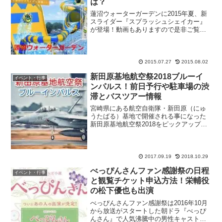
は？
蓮沼ウォーターガーデンに2015年夏、新
スライダー『スプラッシュシェイカー』
が登場！動画もありますので是非ご覧く
ださい！！設立40周年を迎えた蓮沼ウォ
ーターガーデンの魅力や、新スライダー
『スプラッシュシェイカー』の口コミ情
報、入場料金や前売...
2015.07.27
2015.08.02
新田原基地航空祭2018ブルーイ
イベント・行事
ンパルス！前日予行や駐車場の渋
滞とバスツアー情報
宮崎県にある航空自衛隊・新田原（にゅ
うたばる）基地で開催される事になった
新田原基地航空祭2018をピックアップ！
約10万人のお客さんが集結するビッグイ
ベントで、2013年からは航空自衛隊が誇
るアクロバットチーム・ブルーインパル
スが参戦するよ...
2017.09.19
2018.10.29
べっぴんさんファン感謝祭の日程
イベント・行事
と観覧チケット申込方法！栄輔役
の松下優也も出演
べっぴんさんファン感謝祭は2016年10月
から放送がスタートした朝ドラ『べっぴ
んさん』で人気沸騰中の男性キャストが