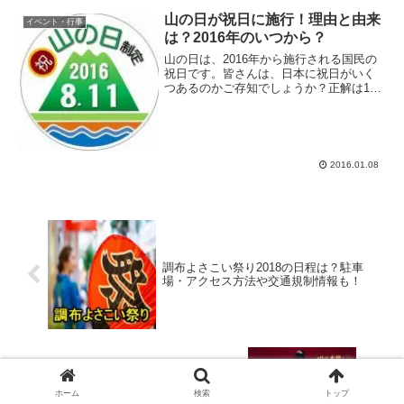
山の日が祝日に施行！理由と由来
イベント・行事
は？2016年のいつから？
山の日は、2016年から施行される国民の
祝日です。皆さんは、日本に祝日がいく
つあるのかご存知でしょうか？正解は15
です。2016年からは祝日の数が16になり
ます。なぜなら、8月に山の日という新し
い祝日が制定されたからです。これま
で、6月と8...
2016.01.08
調布よさこい祭り2018の日程は？駐車
場・アクセス方法や交通規制情報も！
過保護のカホコ2018ｽﾍﾟｼｬﾙﾄﾞﾗﾏのキャス
ホーム
検索
トップ