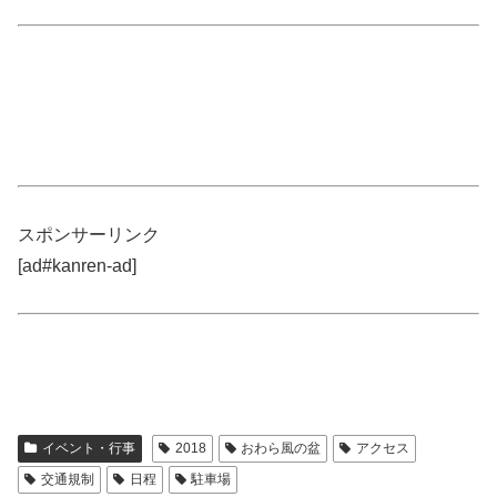
スポンサーリンク
[ad#kanren-ad]
イベント・行事
2018
おわら風の盆
アクセス
交通規制
日程
駐車場