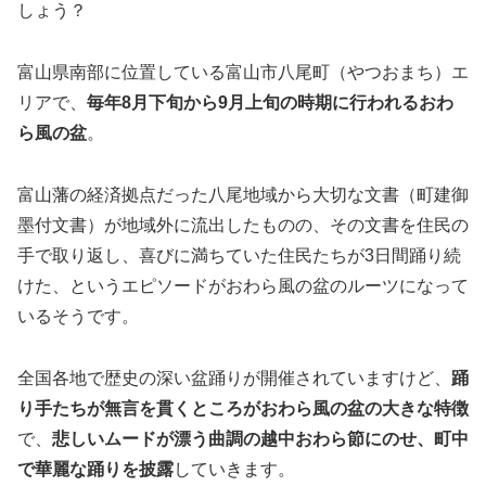
しょう？
富山県南部に位置している富山市八尾町（やつおまち）エ
リアで、
毎年8月下旬から9月上旬の時期に行われるおわ
ら風の盆
。
富山藩の経済拠点だった八尾地域から大切な文書（町建御
墨付文書）が地域外に流出したものの、その文書を住民の
手で取り返し、喜びに満ちていた住民たちが3日間踊り続
けた、というエピソードがおわら風の盆のルーツになって
いるそうです。
全国各地で歴史の深い盆踊りが開催されていますけど、
踊
り手たちが無言を貫くところがおわら風の盆の大きな特徴
で、
悲しいムードが漂う曲調の越中おわら節にのせ、町中
で華麗な踊りを披露
していきます。