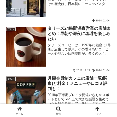
その歴史は、日本初のヨーロッパスタイ
ルの喫茶店としての先駆けとして幕を開
けました。ドトールという名前は、創業
者がかつてブラジルのサンパウロでの生
活から受けた影響...
2024.01.04
タリーズ24時間深夜営業の店舗ま
グルメ
とめ！早朝や深夜に珈琲を楽しみ
たい
タリーズコーヒーは、1997年に銀座に1号
店が誕生して以来、その香り高いコーヒ
ーと心地よい店内空間が、多くの人々に
愛されています。アメリカ・シアトル発
祥のこのコーヒーショップは、日本全国
に700店舗以上展開し、質の高いコーヒー
とくつろぎのひ...
2023.12.27
2024.01.04
月額会員制カフェの店舗一覧(関
グルメ
東)と料金！メニューや口コミ評
判も！
2018年下半期ブレイク間違いなしのスポ
ットとしてSNS上で大きな話題を集めて
いる月額会員制カフェをピックアップ！
スターバックスやドトールといったセル
フスタイルのコーヒーショップや喫茶店
ホーム
検索
トップ
王国・名古屋で誕生したコメダ珈琲な