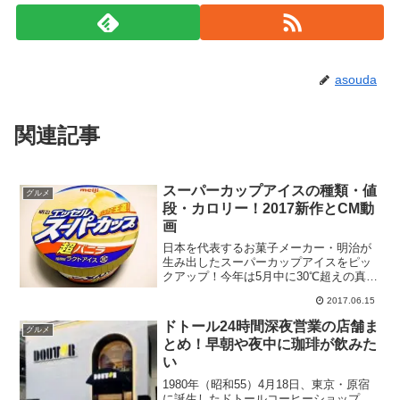
asouda
関連記事
スーパーカップアイスの種類・値
グルメ
段・カロリー！2017新作とCM動
画
日本を代表するお菓子メーカー・明治が
生み出したスーパーカップアイスをピッ
クアップ！今年は5月中に30℃超えの真夏
日を全国各地で記録していて、夏本番と
2017.06.15
なる7・8月には35℃超えの猛暑日を記録
する日が連発する事が予想されています
ドトール24時間深夜営業の店舗ま
グルメ
が、暑い日が続く...
とめ！早朝や夜中に珈琲が飲みた
い
1980年（昭和55）4月18日、東京・原宿
に誕生したドトールコーヒーショップ。