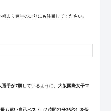
小崎まり選手の走りにも注目してください。
人選手が
7
勝
しているように、
大阪国際女子マ
最も速い自己ベスト（2時間21分36秒）を保