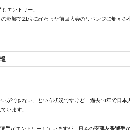
手もエントリー。
の影響で21位に終わった前回大会のリベンジに燃える
報
争いができない、という状況ですけど、
過去10年で日本
れています。
招待選手がエントリーしていますが、日本の
安藤友香選手が