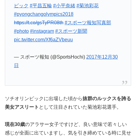
ピック
#平昌五輪
#小平奈緒
#菊池彩花
#pyongchangolympics2018
https://t.co/gsTyPR08th
#スポーツ報知写真部
#photo
#instagram
#スポーツ新聞
pic.twitter.com/Xf6aZVbeuu
— スポーツ報知 (@SportsHochi)
2017年12月30
日
ソチオリンピックに出場した頃から
抜群のルックスを誇る
美女
アスリート
として注目されていた菊池彩花選手。
現在30歳
のアラサー女子ですけど、良い意味で若々しい
感じが全面に出ていますし、気を引き締めている時に見せ