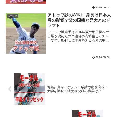
ンピックに出場する12カ国が決定！連日
の熱戦を、会場や...
2016.06.05
アドゥワ誠のWIKI！身長は日本人
スポーツ
母の影響？父の国籍と兄大とのド
ラフト
アドゥワ誠選手は2016年夏の甲子園への
出場を決めたプロ注目の高校生ピッチャ
ーです。8月7日に開幕を迎える夏の甲子
園にはプロのスカウトが熱視線を送る選
手たちがたくさん出場しますが、その中
でも話題を集めているのが、夏の甲子園
初出場を決めた松山...
2016.08.06
堀島行真がイケメン！成績や出身高校・
大学を調査！彼女や父母の職業は？