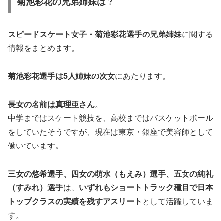
菊池彩花の兄弟姉妹は？
スピードスケート女子・菊池彩花選手の
兄弟姉妹
に関する
情報をまとめます。
菊池彩花選手は
5
人姉妹の
次女
にあたります。
長女
の名前は真理亜さん
。
中学まではスケート競技を、高校まではバスケットボール
をしていたそうですが、現在は東京・銀座で美容師として
働いています。
三女
の悠希選手、
四女
の萌水（もえみ）選手、
五女
の純礼
（すみれ）選手
は、
いずれもショートトラック種目で日本
トップクラスの実績を残すアスリート
として活躍していま
す。