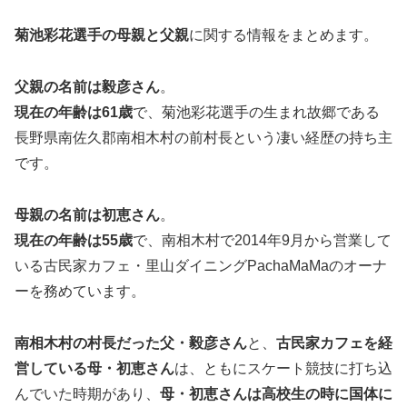
菊池彩花選手の
母親と父親
に関する情報をまとめます。
父親
の名前は毅彦さん
。
現在の年齢は
61
歳
で、菊池彩花選手の生まれ故郷である
長野県南佐久郡南相木村の前村長という凄い経歴の持ち主
です。
母親
の名前は初恵さん
。
現在の年齢は
55
歳
で、南相木村で2014年9月から営業して
いる古民家カフェ・里山ダイニングPachaMaMaのオーナ
ーを務めています。
南相木村の村長
だった父・毅彦さん
と、
古民家カフェを経
営
している母・初恵さん
は、ともにスケート競技に打ち込
んでいた時期があり、
母・初恵さんは高校生の時に国体に