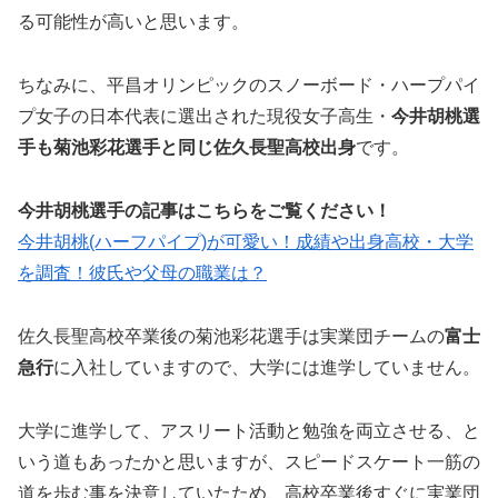
る可能性が高いと思います。
ちなみに、平昌オリンピックのスノーボード・ハープパイ
プ女子の日本代表に選出された現役女子高生・
今井胡桃選
手も菊池彩花選手と同じ佐久長聖高校出身
です。
今井胡桃選手の記事はこちらをご覧ください！
今井胡桃(ハーフパイプ)が可愛い！成績や出身高校・大学
を調査！彼氏や父母の職業は？
佐久長聖高校卒業後の菊池彩花選手は実業団チームの
富士
急行
に入社していますので、大学には進学していません。
大学に進学して、アスリート活動と勉強を両立させる、と
いう道もあったかと思いますが、スピードスケート一筋の
道を歩む事を決意していたため、高校卒業後すぐに実業団