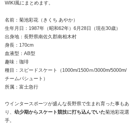
WIKI風にまとめます。
名前：菊池彩花（きくち あやか）
生年月日：1987年（昭和62年）6月28日（現在30歳）
出身地：長野県南佐久郡南相木村
身長：170cm
血液型：AB型
趣味：珈琲
種目：スピードスケート（1000m/1500ｍ/3000m/5000m/
チームパシュート）
所属：富士急行
ウインタースポーツが盛んな長野県で生まれ育った事もあ
り、
幼少期からスケート競技に打ち込んでいた
菊池彩花選
手。