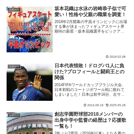
坂本花織は水泳の岩崎恭子似で可
スポーツ
愛い！性格や父親の職業を調査！
2018年2月開幕の平昌オリンピックに出場
する事が決まったフィギュアスケート界
期待の新星・坂本花織選手をピックアッ
プ！今シーズンからシニア大会に参戦し
ていた坂本花織選手は、平昌オリンピッ
クの代表争いに加わるのは難しいので
は？という評価がなさ...
2018.02.08
日本代表惜敗！ドログバ1人に負
スポーツ
けた?プロフィールと闘莉王との
関係
2014FIFAワールドカップブラジル大会、
日本初戦のコートジボワール戦に敗れて
しまいました！日本は前半16分、左サイ
ドから攻めあがった長友のパスを、中央
で受けた本田がやや体勢を崩すもゴール
2014.06.16
2025.05.28
左隅に決めて先制しました。その後はお
互いに譲らず、...
創志学園野球部2018メンバーの
スポーツ
出身中学や監督の経歴は？応援歌
一覧も！
2年ぶり2度目（2016年以来）となる夏の