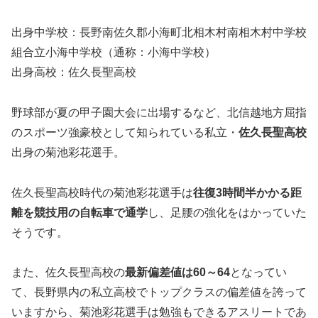
出身中学校：長野南佐久郡小海町北相木村南相木村中学校
組合立小海中学校（通称：小海中学校）
出身高校：佐久長聖高校
野球部が夏の甲子園大会に出場するなど、北信越地方屈指
のスポーツ強豪校として知られている私立・
佐久長聖高校
出身の菊池彩花選手。
佐久長聖高校時代の菊池彩花選手は
往復3時間半かかる距
離を競技用の自転車で通学
し、足腰の強化をはかっていた
そうです。
また、佐久長聖高校の
最新偏差値は
60～64
となってい
て、長野県内の私立高校でトップクラスの偏差値を誇って
いますから、菊池彩花選手は勉強もできるアスリートであ