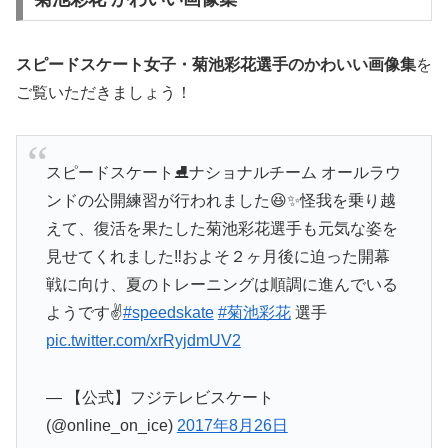
スピードスケート女子・菊池彩花選手の
かわいい画像集
を
ご覧いただきましょう！
スピードスケート⛸ナショナルチーム オールラウ
ンドの公開練習が行われました😆✨怪我を乗り越
えて、復活を果たした菊池彩花選手も元気な姿を
見せてくれました‼️およそ２ヶ月後に迫った開幕
戦に向け、夏のトレーニングは順調に進んでいる
ようです✌️
#speedskate
#菊池彩花
選手
pic.twitter.com/xrRyjdmUV2
— 【公式】フジテレビスケート
(@online_on_ice)
2017年8月26日