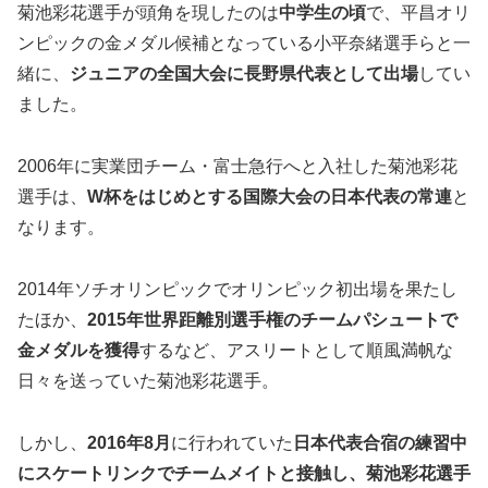
菊池彩花選手が頭角を現したのは
中学生の頃
で、平昌オリ
ンピックの金メダル候補となっている小平奈緒選手らと一
緒に、
ジュニアの全国大会に長野県代表として出場
してい
ました。
2006年に実業団チーム・富士急行へと入社した菊池彩花
選手は、
W杯をはじめとする国際大会の日本代表の常連
と
なります。
2014年ソチオリンピックでオリンピック初出場を果たし
たほか、
2015年世界距離別選手権のチームパシュートで
金
メダルを獲得
するなど、アスリートとして順風満帆な
日々を送っていた菊池彩花選手。
しかし、
2016年8月
に行われていた
日本代表合宿の練習中
にスケートリンクでチームメイトと接触し、菊池彩花選手