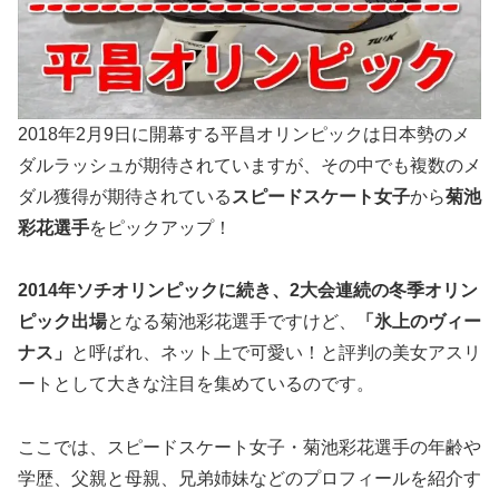
2018年2月9日に開幕する平昌オリンピックは日本勢のメ
ダルラッシュが期待されていますが、その中でも複数のメ
ダル獲得が期待されている
スピードスケート女子
から
菊池
彩花選手
をピックアップ！
2014年ソチオリンピックに続き、
2
大会連続の冬季オリン
ピック出場
となる菊池彩花選手ですけど、
「氷上のヴィー
ナス」
と呼ばれ、ネット上で可愛い！と評判の美女アスリ
ートとして大きな注目を集めているのです。
ここでは、スピードスケート女子・菊池彩花選手の年齢や
学歴、父親と母親、兄弟姉妹などのプロフィールを紹介す