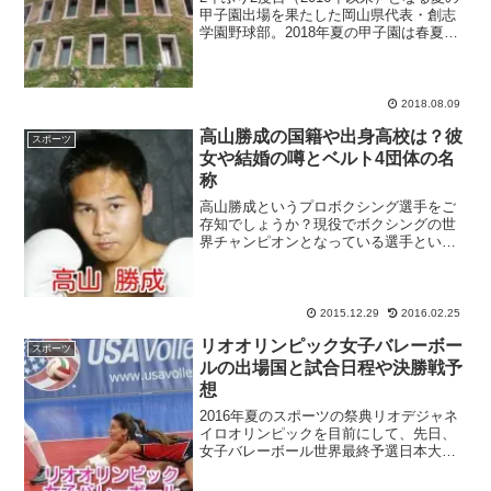
甲子園出場を果たした岡山県代表・創志
学園野球部。2018年夏の甲子園は春夏連
覇の偉業が懸かる大阪桐蔭（北大阪）が
優勝の大本命といわれていますけど、今
回ご紹介する創志学園は、強豪校・明徳
義塾（高知）の...
2018.08.09
高山勝成の国籍や出身高校は？彼
スポーツ
女や結婚の噂とベルト4団体の名
称
高山勝成というプロボクシング選手をご
存知でしょうか？現役でボクシングの世
界チャンピオンとなっている選手といえ
ば、WBCバンダム級王者の山中慎介選手
や、WBAミニマム・ライトフライ・フラ
イの3階級制覇を果たした井岡一翔選手、
といったあたりの名...
2015.12.29
2016.02.25
リオオリンピック女子バレーボー
スポーツ
ルの出場国と試合日程や決勝戦予
想
2016年夏のスポーツの祭典リオデジャネ
イロオリンピックを目前にして、先日、
女子バレーボール世界最終予選日本大会
が開催されました。この大会で激闘を繰
り広げた4チームを含め、本選のリオオリ