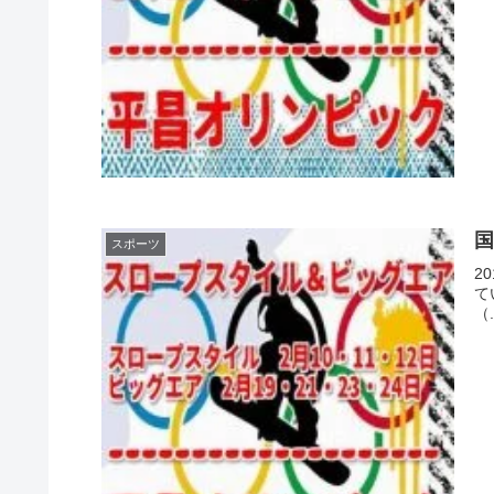
スポーツ
2
て
（.