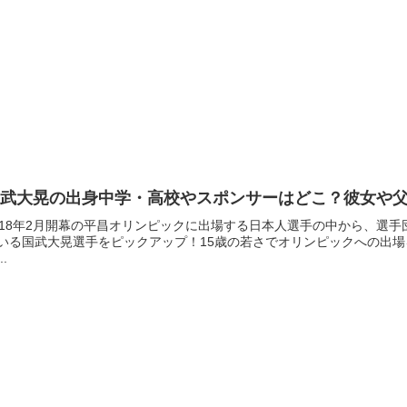
国武大晃の出身中学・高校やスポンサーはどこ？彼女や
018年2月開幕の平昌オリンピックに出場する日本人選手の中から、選
いる国武大晃選手をピックアップ！15歳の若さでオリンピックへの出
..