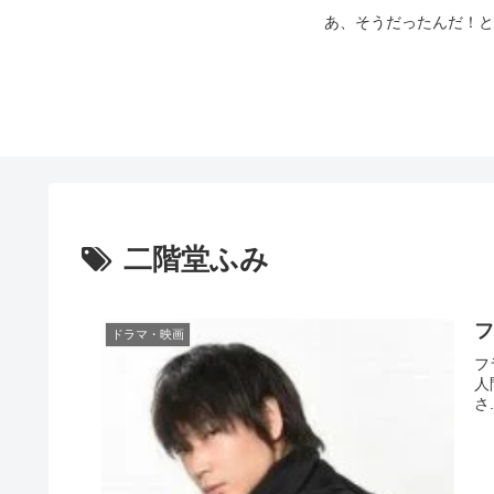
あ、そうだったんだ！と
二階堂ふみ
フ
ドラマ・映画
フ
人
さ.