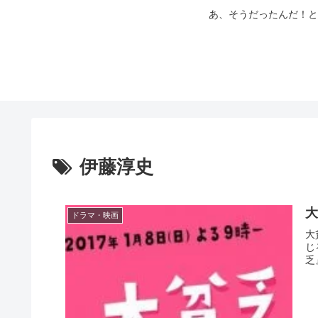
あ、そうだったんだ！と
伊藤淳史
大
ドラマ・映画
大
じ
乏』