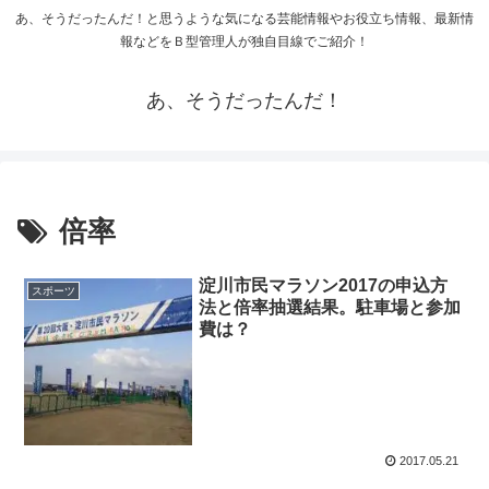
あ、そうだったんだ！と思うような気になる芸能情報やお役立ち情報、最新情
報などをＢ型管理人が独自目線でご紹介！
あ、そうだったんだ！
倍率
淀川市民マラソン2017の申込方
スポーツ
法と倍率抽選結果。駐車場と参加
費は？
2017.05.21