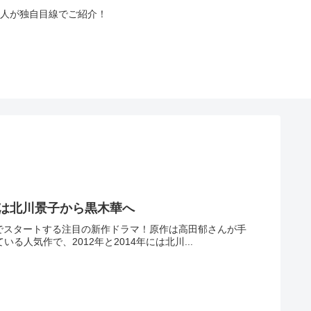
人が独自目線でご紹介！
演は北川景子から黒木華へ
マ枠でスタートする注目の新作ドラマ！原作は高田郁さんが手
人気作で、2012年と2014年には北川...