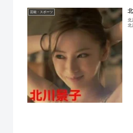
北
芸能・スポーツ
北
北