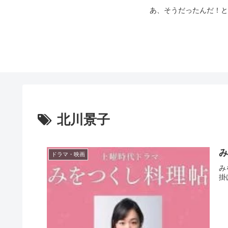
あ、そうだったんだ！と
北川景子
み
ドラマ・映画
み
掛