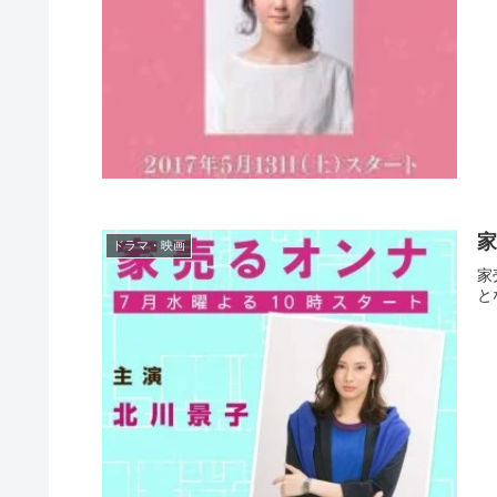
家
ドラマ・映画
家
と