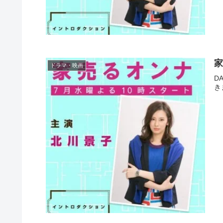
家
ドラマ・映画
D
き