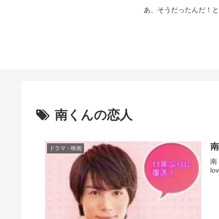
あ、そうだったんだ！と
南くんの恋人
南
ドラマ・映画
南
l