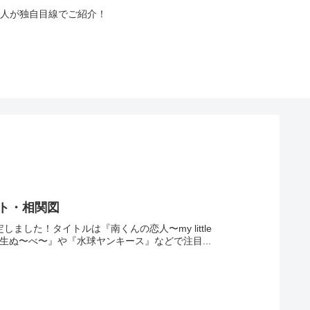
人が独自目線でご紹介！
スト・相関図
した！タイトルは『南くんの恋人〜my little
生ぬ〜べ〜』や『水球ヤンキース』などで注目...