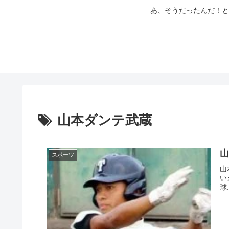
あ、そうだったんだ！と
山本ダンテ武蔵
山
スポーツ
山
い
球.