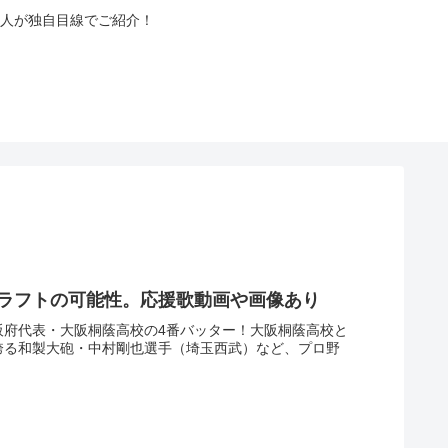
人が独自目線でご紹介！
ドラフトの可能性。応援歌動画や画像あり
阪府代表・大阪桐蔭高校の4番バッター！大阪桐蔭高校と
が誇る和製大砲・中村剛也選手（埼玉西武）など、プロ野