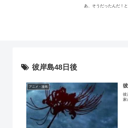
あ、そうだったんだ！と
彼岸島48日後
彼
アニメ・漫画
彼
家