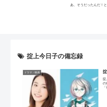
あ、そうだったんだ！と
掟上今日子の備忘録
ドラマ・映画
掟
の
「